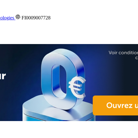
ologies
FI0009007728