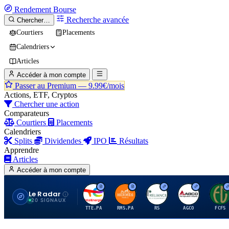
Rendement
Bourse
Recherche avancée
Chercher…
Courtiers
Placements
Calendriers
Articles
Accéder à mon compte
Passer au Premium —
9.99€/mois
Actions, ETF, Cryptos
Chercher une action
Comparateurs
Courtiers
Placements
Calendriers
Splits
Dividendes
IPO
Résultats
Apprendre
Articles
Accéder à mon compte
Le Radar
T
H
R
A
F
20 SIGNAUX
TTE.PA
RMS.PA
RS
AGCO
FCFS