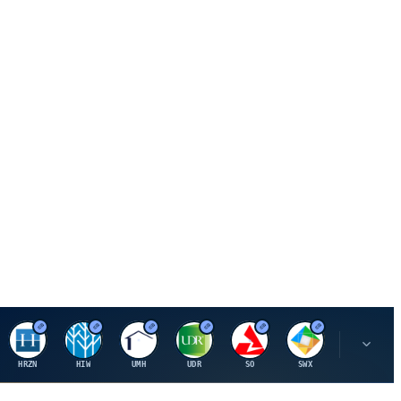
H
H
U
U
S
S
S
HRZN
HIW
UMH
UDR
SO
SWX
SIGI