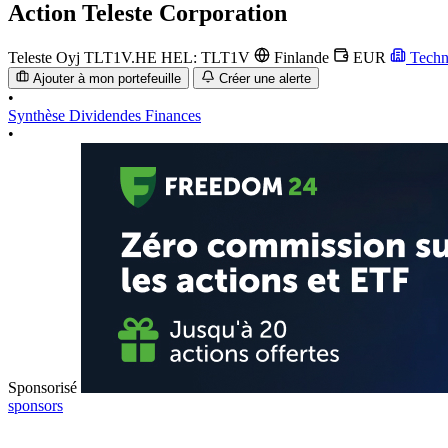
Action
Teleste Corporation
Teleste Oyj
TLT1V.HE
HEL: TLT1V
Finlande
EUR
Techn
Ajouter à mon portefeuille
Créer une alerte
•
Synthèse
Dividendes
Finances
•
Sponsorisé
sponsors