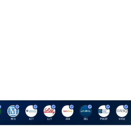
M
A
E
J
J
P
O
MCO
AIT
LLY
JAN
JBL
PSHZF
OXSQ