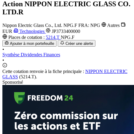
Action
NIPPON ELECTRIC GLASS CO.
LTD.R
Nippon Electric Glass Co., Ltd.
NPG.F
FRA: NPG
Autres
EUR
Technologies
JP3733400000
Places de cotation :
5214.T
NPG.F
Ajouter à mon portefeuille
Créer une alerte
•
Synthèse
Dividendes
Finances
•
Cette cotation renvoie à la fiche principale :
NIPPON ELECTRIC
GLASS
(5214.T).
Sponsorisé