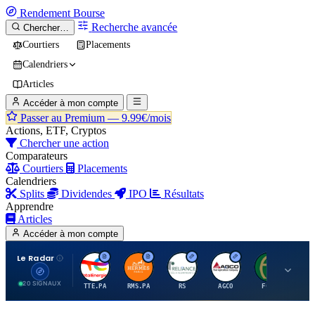
Rendement
Bourse
Recherche avancée
Chercher…
Courtiers
Placements
Calendriers
Articles
Accéder à mon compte
Passer au Premium —
9.99€/mois
Actions, ETF, Cryptos
Chercher une action
Comparateurs
Courtiers
Placements
Calendriers
Splits
Dividendes
IPO
Résultats
Apprendre
Articles
Accéder à mon compte
Le Radar
T
H
R
A
F
20 SIGNAUX
TTE.PA
RMS.PA
RS
AGCO
FCFS
MC