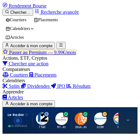
Rendement
Bourse
Recherche avancée
Chercher…
Courtiers
Placements
Calendriers
Articles
Accéder à mon compte
Passer au Premium —
9.99€/mois
Actions, ETF, Cryptos
Chercher une action
Comparateurs
Courtiers
Placements
Calendriers
Splits
Dividendes
IPO
Résultats
Apprendre
Articles
Accéder à mon compte
Le Radar
T
A
I
Q
T
20 SIGNAUX
TTWO
MT.AS
INGA.AS
QCOM
TTE
VK.