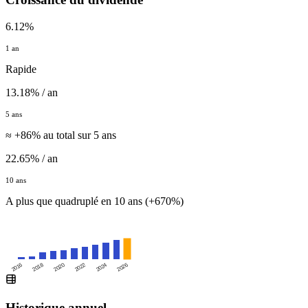
6.12%
1 an
Rapide
13.18% / an
5 ans
≈ +86% au total sur 5 ans
22.65% / an
10 ans
A plus que quadruplé en 10 ans (+670%)
2016
2020
2024
2018
2022
2026
Historique annuel