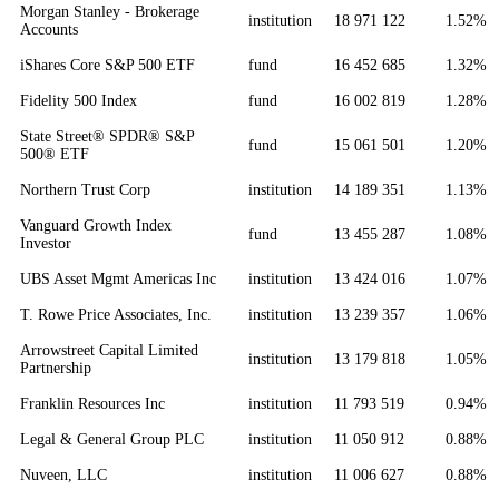
Morgan Stanley - Brokerage
institution
18 971 122
1.52%
Accounts
iShares Core S&P 500 ETF
fund
16 452 685
1.32%
Fidelity 500 Index
fund
16 002 819
1.28%
State Street® SPDR® S&P
fund
15 061 501
1.20%
500® ETF
Northern Trust Corp
institution
14 189 351
1.13%
Vanguard Growth Index
fund
13 455 287
1.08%
Investor
UBS Asset Mgmt Americas Inc
institution
13 424 016
1.07%
T. Rowe Price Associates, Inc.
institution
13 239 357
1.06%
Arrowstreet Capital Limited
institution
13 179 818
1.05%
Partnership
Franklin Resources Inc
institution
11 793 519
0.94%
Legal & General Group PLC
institution
11 050 912
0.88%
Nuveen, LLC
institution
11 006 627
0.88%