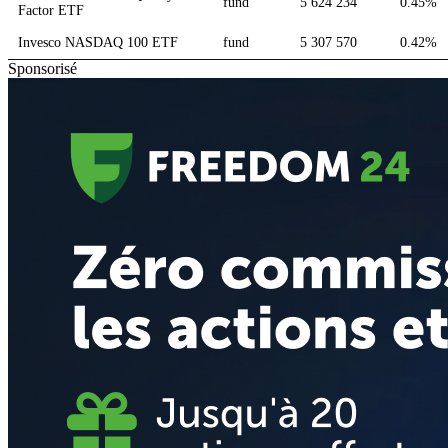
fund
5 624 234
0.45%
Factor ETF
Invesco NASDAQ 100 ETF
fund
5 307 570
0.42%
Sponsorisé