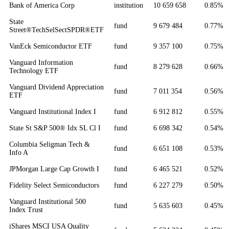
Bank of America Corp
institution
10 659 658
0.85%
State
fund
9 679 484
0.77%
Street®TechSelSectSPDR®ETF
VanEck Semiconductor ETF
fund
9 357 100
0.75%
Vanguard Information
fund
8 279 628
0.66%
Technology ETF
Vanguard Dividend Appreciation
fund
7 011 354
0.56%
ETF
Vanguard Institutional Index I
fund
6 912 812
0.55%
State St S&P 500® Idx SL Cl I
fund
6 698 342
0.54%
Columbia Seligman Tech &
fund
6 651 108
0.53%
Info A
JPMorgan Large Cap Growth I
fund
6 465 521
0.52%
Fidelity Select Semiconductors
fund
6 227 279
0.50%
Vanguard Institutional 500
fund
5 635 603
0.45%
Index Trust
iShares MSCI USA Quality