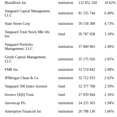
BlackRock Inc
institution
132 852 320
10.62%
Vanguard Capital Management,
institution
81 155 744
6.49%
LLC
State Street Corp
institution
59 158 300
4.73%
Vanguard Total Stock Mkt Idx
fund
39 787 658
3.18%
Inv
Vanguard Portfolio
institution
37 060 963
2.96%
Management, LLC
Geode Capital Management,
institution
35 175 926
2.81%
LLC
FMR Inc
institution
33 574 842
2.68%
JPMorgan Chase & Co
institution
32 712 933
2.62%
Vanguard 500 Index Investor
fund
32 377 768
2.59%
Invesco QQQ Trust
fund
27 059 844
2.16%
Amvescap Plc.
institution
24 255 563
1.94%
Ameriprise Financial Inc
institution
20 788 130
1.66%