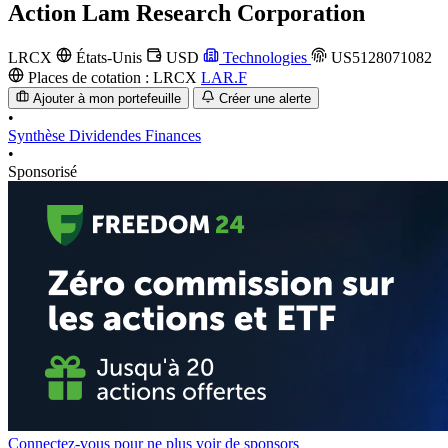
Action
Lam Research Corporation
LRCX
États-Unis
USD
Technologies
US5128071082
Places de cotation :
LRCX
LAR.F
Ajouter à mon portefeuille
Créer une alerte
•
Synthèse
Dividendes
Finances
•
Sponsorisé
Connectez-vous pour ne plus voir de sponsors