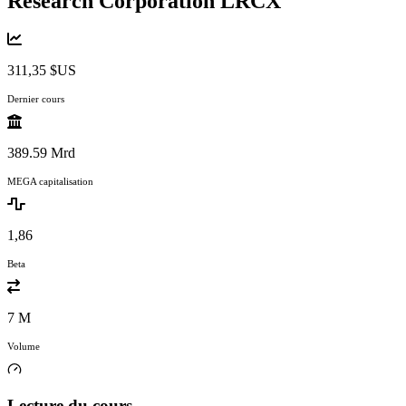
Research Corporation
LRCX
311,35 $US
Dernier cours
389.59 Mrd
MEGA capitalisation
1,86
Beta
7 M
Volume
Lecture du cours