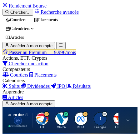
Rendement
Bourse
Recherche avancée
Chercher…
Courtiers
Placements
Calendriers
Articles
Accéder à mon compte
Passer au Premium —
9.99€/mois
Actions, ETF, Cryptos
Chercher une action
Comparateurs
Courtiers
Placements
Calendriers
Splits
Dividendes
IPO
Résultats
Apprendre
Articles
Accéder à mon compte
Le Radar
T
V
M
E
T
20 SIGNAUX
TTE
VK.PA
META
Energie
TTE.PA
RMS