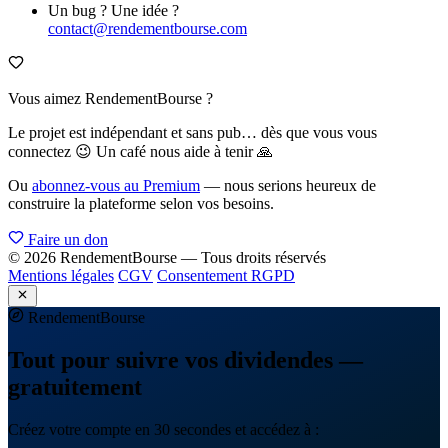
Un bug ? Une idée ?
contact@rendementbourse.com
Vous aimez RendementBourse ?
Le projet est indépendant et sans pub… dès que vous vous
connectez 😉 Un café nous aide à tenir 🙏
Ou
abonnez-vous au Premium
— nous serions heureux de
construire la plateforme selon vos besoins.
Faire un don
© 2026 RendementBourse — Tous droits réservés
Mentions légales
CGV
Consentement RGPD
Rendement
Bourse
Tout pour suivre vos dividendes —
gratuitement
Créez votre compte en 30 secondes et accédez à :