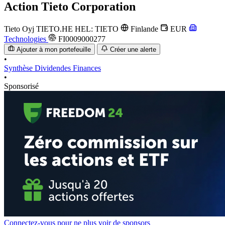
Action
Tieto Corporation
Tieto Oyj
TIETO.HE
HEL: TIETO
Finlande
EUR
Technologies
FI0009000277
Ajouter à mon portefeuille
Créer une alerte
•
Synthèse
Dividendes
Finances
•
Sponsorisé
Connectez-vous pour ne plus voir de sponsors