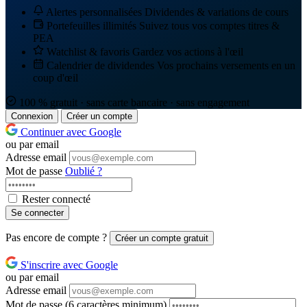
Alertes personnalisées
Dividendes & variations de cours
Portefeuilles illimités
Suivez tous vos comptes titres &
PEA
Watchlist & favoris
Gardez vos actions à l'œil
Calendrier de dividendes
Vos prochains versements en un
coup d'œil
100 % gratuit · sans carte bancaire · sans engagement
Connexion
Créer un compte
Continuer avec Google
ou par email
Adresse email
Mot de passe
Oublié ?
Rester connecté
Se connecter
Pas encore de compte ?
Créer un compte gratuit
S'inscrire avec Google
ou par email
Adresse email
Mot de passe
(6 caractères minimum)