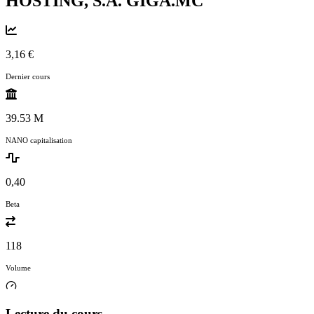
HOSTING, S.A.
GIGA.MC
3,16 €
Dernier cours
39.53 M
NANO capitalisation
0,40
Beta
118
Volume
Lecture du cours