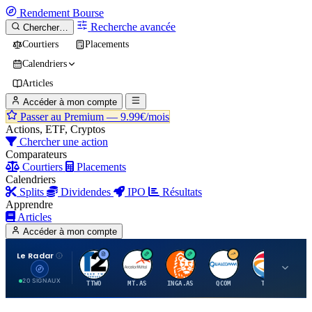
Rendement
Bourse
Recherche avancée
Chercher…
Courtiers
Placements
Calendriers
Articles
Accéder à mon compte
Passer au Premium —
9.99€/mois
Actions, ETF, Cryptos
Chercher une action
Comparateurs
Courtiers
Placements
Calendriers
Splits
Dividendes
IPO
Résultats
Apprendre
Articles
Accéder à mon compte
Le Radar
T
A
I
Q
T
20 SIGNAUX
TTWO
MT.AS
INGA.AS
QCOM
TTE
VK.