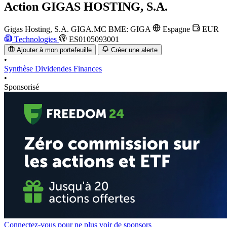
Action
GIGAS HOSTING, S.A.
Gigas Hosting, S.A.
GIGA.MC
BME: GIGA
Espagne
EUR
Technologies
ES0105093001
Ajouter à mon portefeuille
Créer une alerte
•
Synthèse
Dividendes
Finances
•
Sponsorisé
Connectez-vous pour ne plus voir de sponsors