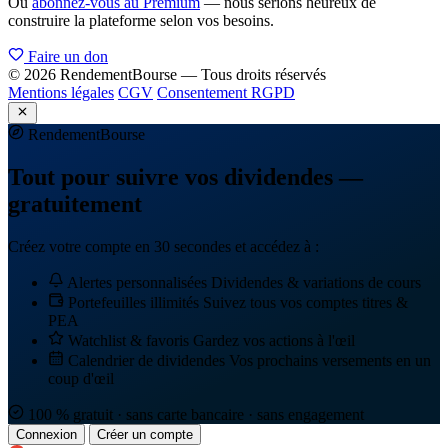
Ou
abonnez-vous au Premium
— nous serions heureux de
construire la plateforme selon vos besoins.
Faire un don
© 2026 RendementBourse — Tous droits réservés
Mentions légales
CGV
Consentement RGPD
Rendement
Bourse
Tout pour suivre vos dividendes —
gratuitement
Créez votre compte en 30 secondes et accédez à :
Alertes personnalisées
Dividendes & variations de cours
Portefeuilles illimités
Suivez tous vos comptes titres &
PEA
Watchlist & favoris
Gardez vos actions à l'œil
Calendrier de dividendes
Vos prochains versements en un
coup d'œil
100 % gratuit · sans carte bancaire · sans engagement
Connexion
Créer un compte