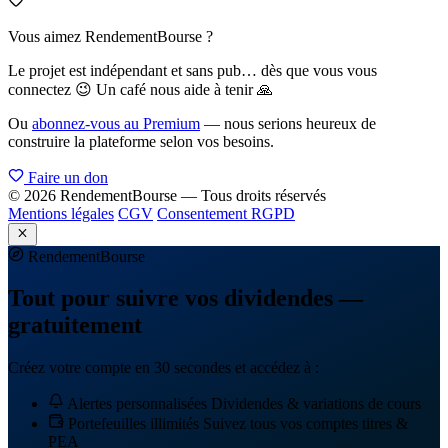
Vous aimez RendementBourse ?
Le projet est indépendant et sans pub… dès que vous vous
connectez 😉 Un café nous aide à tenir 🙏
Ou
abonnez-vous au Premium
— nous serions heureux de
construire la plateforme selon vos besoins.
Faire un don
© 2026 RendementBourse — Tous droits réservés
Mentions légales
CGV
Consentement RGPD
Rendement
Bourse
Tout pour suivre vos dividendes —
gratuitement
Créez votre compte en 30 secondes et accédez à :
Alertes personnalisées
Dividendes & variations de cours
Portefeuilles illimités
Suivez tous vos comptes titres &
PEA