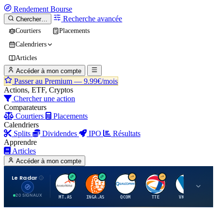
Rendement
Bourse
Recherche avancée
Chercher…
Courtiers
Placements
Calendriers
Articles
Accéder à mon compte
Passer au Premium —
9.99€/mois
Actions, ETF, Cryptos
Chercher une action
Comparateurs
Courtiers
Placements
Calendriers
Splits
Dividendes
IPO
Résultats
Apprendre
Articles
Accéder à mon compte
Le Radar
A
I
Q
T
V
20 SIGNAUX
MT.AS
INGA.AS
QCOM
TTE
VK.PA
ME