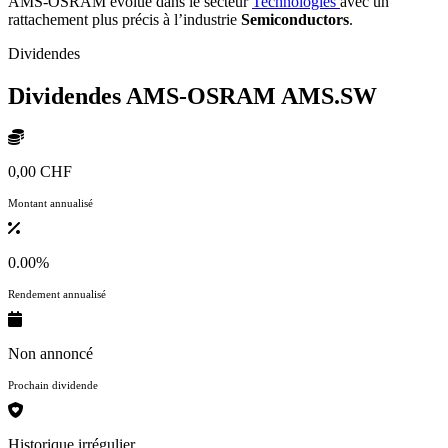
AMS-OSRAM évolue dans le secteur
Technologies
avec un
rattachement plus précis à l’industrie
Semiconductors
.
Dividendes
Dividendes AMS-OSRAM
AMS.SW
0,00 CHF
Montant annualisé
0.00%
Rendement annualisé
Non annoncé
Prochain dividende
Historique irrégulier