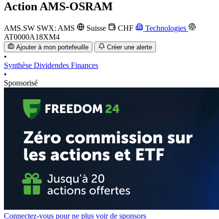
Action
AMS-OSRAM
AMS.SW
SWX: AMS
Suisse
CHF
Technologies
AT0000A18XM4
Ajouter à mon portefeuille
Créer une alerte
•
Synthèse
Dividendes
Finances
•
Sponsorisé
Connectez-vous pour ne plus voir de sponsors