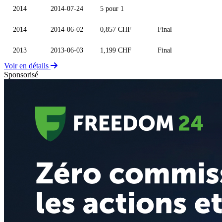
2014
2014-07-24
5 pour 1
2014
2014-06-02
0,857 CHF
Final
2013
2013-06-03
1,199 CHF
Final
Voir en détails
Sponsorisé