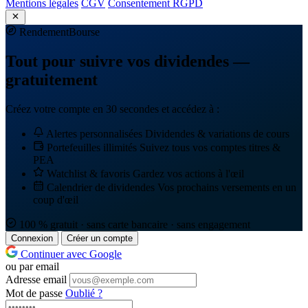
Mentions légales
CGV
Consentement RGPD
Rendement
Bourse
Tout pour suivre vos dividendes —
gratuitement
Créez votre compte en 30 secondes et accédez à :
Alertes personnalisées
Dividendes & variations de cours
Portefeuilles illimités
Suivez tous vos comptes titres &
PEA
Watchlist & favoris
Gardez vos actions à l'œil
Calendrier de dividendes
Vos prochains versements en un
coup d'œil
100 % gratuit · sans carte bancaire · sans engagement
Connexion
Créer un compte
Continuer avec Google
ou par email
Adresse email
Mot de passe
Oublié ?