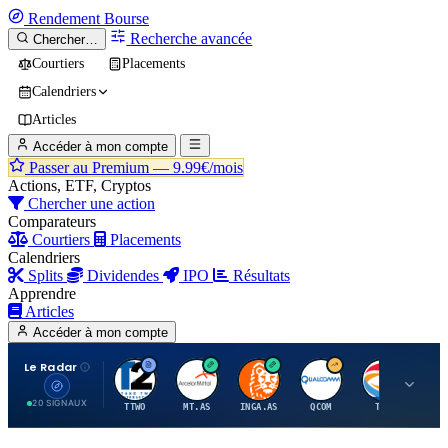
Rendement
Bourse
Recherche avancée
Chercher…
Courtiers
Placements
Calendriers
Articles
Accéder à mon compte
Passer au Premium —
9.99€/mois
Actions, ETF, Cryptos
Chercher une action
Comparateurs
Courtiers
Placements
Calendriers
Splits
Dividendes
IPO
Résultats
Apprendre
Articles
Accéder à mon compte
Le Radar
T
A
I
Q
T
20 SIGNAUX
TTWO
MT.AS
INGA.AS
QCOM
TTE
VK.