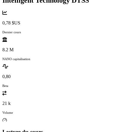
Intelligent Technology
DTSS
0,78 $US
Dernier cours
8.2 M
NANO capitalisation
0,80
Beta
21 k
Volume
Lecture du cours