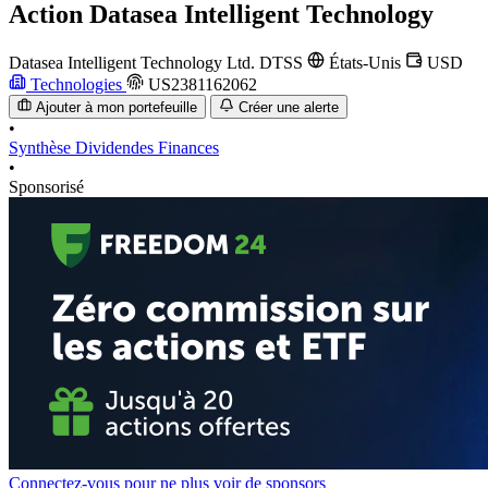
Action
Datasea Intelligent Technology
Datasea Intelligent Technology Ltd.
DTSS
États-Unis
USD
Technologies
US2381162062
Ajouter à mon portefeuille
Créer une alerte
•
Synthèse
Dividendes
Finances
•
Sponsorisé
Connectez-vous pour ne plus voir de sponsors