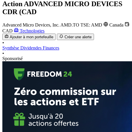
Action
ADVANCED MICRO DEVICES
CDR (CAD
Advanced Micro Devices, Inc.
AMD.TO
TSE: AMD
Canada
CAD
Technologies
Ajouter à mon portefeuille
Créer une alerte
•
Synthèse
Dividendes
Finances
•
Sponsorisé