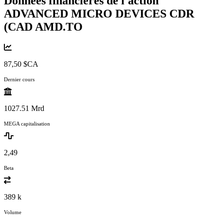
Données financières de l'action
ADVANCED MICRO DEVICES CDR
(CAD
AMD.TO
87,50 $CA
Dernier cours
1027.51 Mrd
MEGA capitalisation
2,49
Beta
389 k
Volume