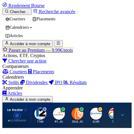
Rendement
Bourse
Recherche avancée
Chercher…
Courtiers
Placements
Calendriers
Articles
Accéder à mon compte
Passer au Premium —
9.99€/mois
Actions, ETF, Cryptos
Chercher une action
Comparateurs
Courtiers
Placements
Calendriers
Splits
Dividendes
IPO
Résultats
Apprendre
Articles
Accéder à mon compte
Le Radar
T
A
I
Q
T
20 SIGNAUX
TTWO
MT.AS
INGA.AS
QCOM
TTE
VK.