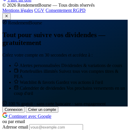
© 2026 RendementBourse — Tous droits réservés
Mentions légales
CGV
Consentement RGPD
Rendement
Bourse
Tout pour suivre vos dividendes —
gratuitement
Créez votre compte en 30 secondes et accédez à :
Alertes personnalisées
Dividendes & variations de cours
Portefeuilles illimités
Suivez tous vos comptes titres &
PEA
Watchlist & favoris
Gardez vos actions à l'œil
Calendrier de dividendes
Vos prochains versements en un
coup d'œil
100 % gratuit · sans carte bancaire · sans engagement
Connexion
Créer un compte
Continuer avec Google
ou par email
Adresse email