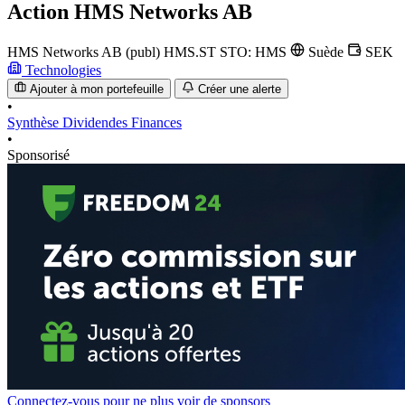
Action
HMS Networks AB
HMS Networks AB (publ)
HMS.ST
STO: HMS
Suède
SEK
Technologies
Ajouter à mon portefeuille
Créer une alerte
•
Synthèse
Dividendes
Finances
•
Sponsorisé
Connectez-vous pour ne plus voir de sponsors