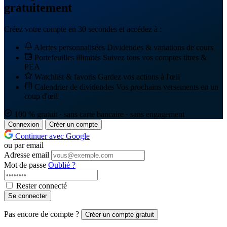
gratuitement
Créez votre compte en 30 secondes et accédez à :
Alertes personnalisées
Dividendes & variations de cours
Portefeuilles illimités
Suivez tous vos comptes titres &
PEA
Watchlist & favoris
Gardez vos actions à l'œil
Calendrier de dividendes
Vos prochains versements en un
coup d'œil
100 % gratuit · sans carte bancaire · sans engagement
Connexion
Créer un compte
Continuer avec Google
ou par email
Adresse email
Mot de passe
Oublié ?
Rester connecté
Se connecter
Pas encore de compte ?
Créer un compte gratuit