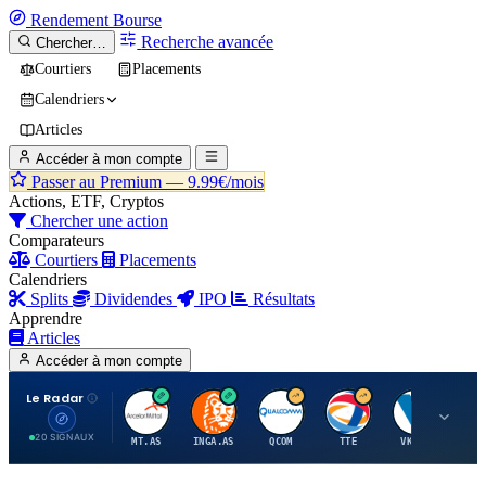
Rendement
Bourse
Recherche avancée
Chercher…
Courtiers
Placements
Calendriers
Articles
Accéder à mon compte
Passer au Premium —
9.99€/mois
Actions, ETF, Cryptos
Chercher une action
Comparateurs
Courtiers
Placements
Calendriers
Splits
Dividendes
IPO
Résultats
Apprendre
Articles
Accéder à mon compte
Le Radar
A
I
Q
T
V
20 SIGNAUX
MT.AS
INGA.AS
QCOM
TTE
VK.PA
ME