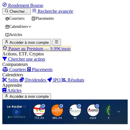
Rendement
Bourse
Recherche avancée
Chercher…
Courtiers
Placements
Calendriers
Articles
Accéder à mon compte
Passer au Premium —
9.99€/mois
Actions, ETF, Cryptos
Chercher une action
Comparateurs
Courtiers
Placements
Calendriers
Splits
Dividendes
IPO
Résultats
Apprendre
Articles
Accéder à mon compte
Le Radar
T
H
R
A
F
20 SIGNAUX
TTE.PA
RMS.PA
RS
AGCO
FCFS
MC