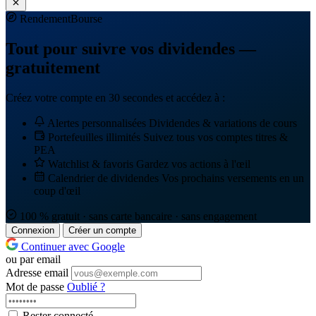
Rendement
Bourse
Tout pour suivre vos dividendes —
gratuitement
Créez votre compte en 30 secondes et accédez à :
Alertes personnalisées
Dividendes & variations de cours
Portefeuilles illimités
Suivez tous vos comptes titres &
PEA
Watchlist & favoris
Gardez vos actions à l'œil
Calendrier de dividendes
Vos prochains versements en un
coup d'œil
100 % gratuit · sans carte bancaire · sans engagement
Connexion
Créer un compte
Continuer avec Google
ou par email
Adresse email
Mot de passe
Oublié ?
Rester connecté