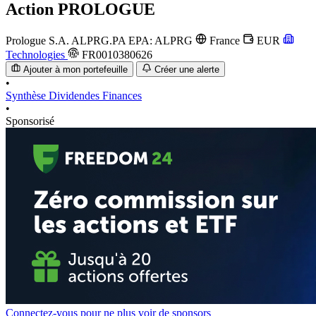
Action
PROLOGUE
Prologue S.A.
ALPRG.PA
EPA: ALPRG
France
EUR
Technologies
FR0010380626
Ajouter à mon portefeuille
Créer une alerte
•
Synthèse
Dividendes
Finances
•
Sponsorisé
Connectez-vous pour ne plus voir de sponsors