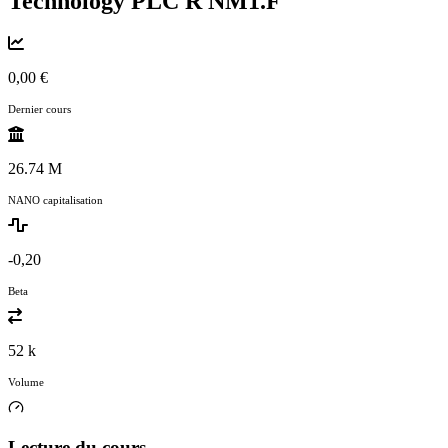
Technology PLC R
NM1.F
0,00 €
Dernier cours
26.74 M
NANO capitalisation
-0,20
Beta
52 k
Volume
Lecture du cours