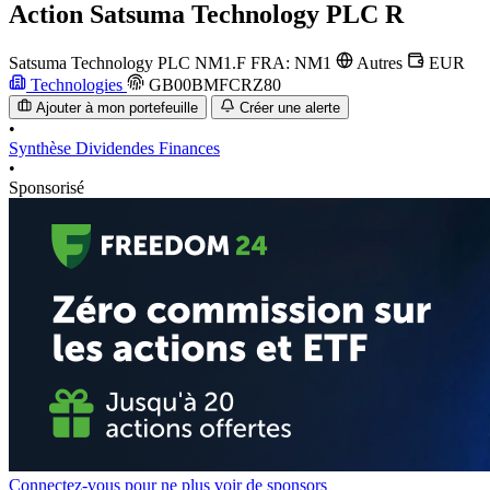
Action
Satsuma Technology PLC R
Satsuma Technology PLC
NM1.F
FRA: NM1
Autres
EUR
Technologies
GB00BMFCRZ80
Ajouter à mon portefeuille
Créer une alerte
•
Synthèse
Dividendes
Finances
•
Sponsorisé
Connectez-vous pour ne plus voir de sponsors