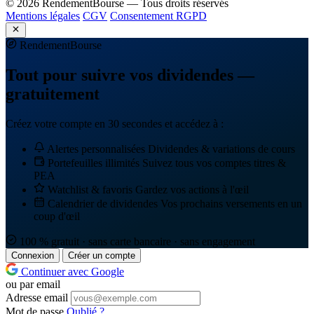
© 2026 RendementBourse — Tous droits réservés
Mentions légales
CGV
Consentement RGPD
Rendement
Bourse
Tout pour suivre vos dividendes —
gratuitement
Créez votre compte en 30 secondes et accédez à :
Alertes personnalisées
Dividendes & variations de cours
Portefeuilles illimités
Suivez tous vos comptes titres &
PEA
Watchlist & favoris
Gardez vos actions à l'œil
Calendrier de dividendes
Vos prochains versements en un
coup d'œil
100 % gratuit · sans carte bancaire · sans engagement
Connexion
Créer un compte
Continuer avec Google
ou par email
Adresse email
Mot de passe
Oublié ?