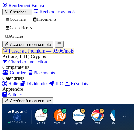
Rendement
Bourse
Recherche avancée
Chercher…
Courtiers
Placements
Calendriers
Articles
Accéder à mon compte
Passer au Premium —
9.99€/mois
Actions, ETF, Cryptos
Chercher une action
Comparateurs
Courtiers
Placements
Calendriers
Splits
Dividendes
IPO
Résultats
Apprendre
Articles
Accéder à mon compte
Le Radar
A
I
Q
T
V
20 SIGNAUX
MT.AS
INGA.AS
QCOM
TTE
VK.PA
ME