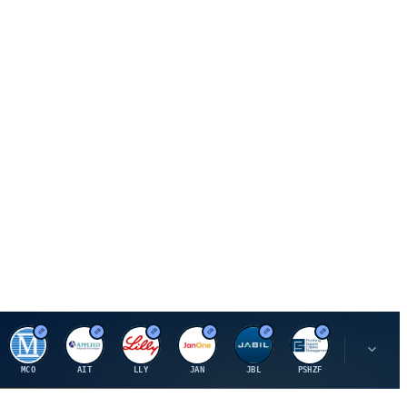
M
A
E
J
J
P
O
MCO
AIT
LLY
JAN
JBL
PSHZF
OXSQ