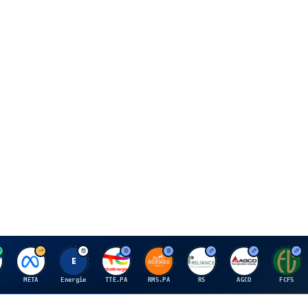
M
E
T
H
R
A
F
META
Energie
TTE.PA
RMS.PA
RS
AGCO
FCFS