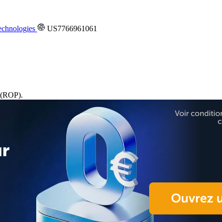
chnologies
US7766961061
(ROP).