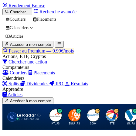
Rendement
Bourse
Recherche avancée
Chercher…
Courtiers
Placements
Calendriers
Articles
Accéder à mon compte
Passer au Premium —
9.99€/mois
Actions, ETF, Cryptos
Chercher une action
Comparateurs
Courtiers
Placements
Calendriers
Splits
Dividendes
IPO
Résultats
Apprendre
Articles
Accéder à mon compte
Le Radar
A
I
Q
T
V
20 SIGNAUX
MT.AS
INGA.AS
QCOM
TTE
VK.PA