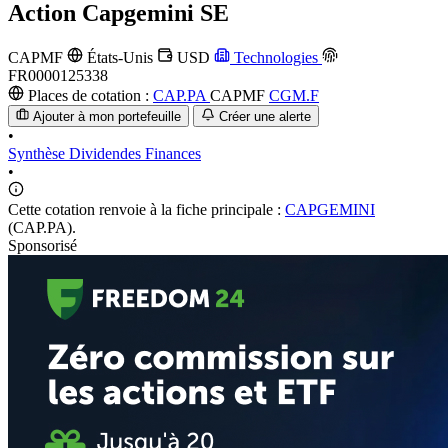
Action
Capgemini SE
CAPMF
États-Unis
USD
Technologies
FR0000125338
Places de cotation :
CAP.PA
CAPMF
CGM.F
Ajouter à mon portefeuille
Créer une alerte
•
Synthèse
Dividendes
Finances
•
Cette cotation renvoie à la fiche principale :
CAPGEMINI
(CAP.PA).
Sponsorisé