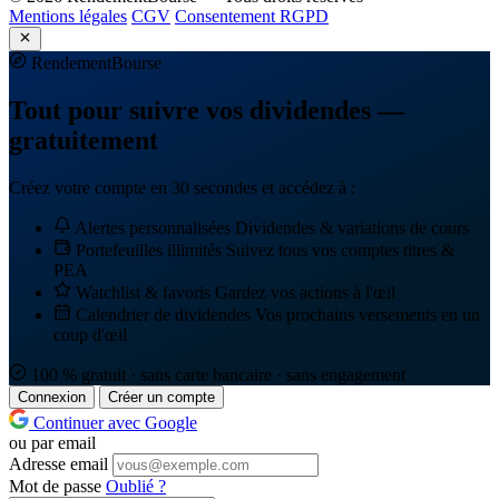
Mentions légales
CGV
Consentement RGPD
Rendement
Bourse
Tout pour suivre vos dividendes —
gratuitement
Créez votre compte en 30 secondes et accédez à :
Alertes personnalisées
Dividendes & variations de cours
Portefeuilles illimités
Suivez tous vos comptes titres &
PEA
Watchlist & favoris
Gardez vos actions à l'œil
Calendrier de dividendes
Vos prochains versements en un
coup d'œil
100 % gratuit · sans carte bancaire · sans engagement
Connexion
Créer un compte
Continuer avec Google
ou par email
Adresse email
Mot de passe
Oublié ?