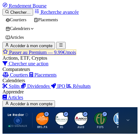
Rendement
Bourse
Recherche avancée
Chercher…
Courtiers
Placements
Calendriers
Articles
Accéder à mon compte
Passer au Premium —
9.99€/mois
Actions, ETF, Cryptos
Chercher une action
Comparateurs
Courtiers
Placements
Calendriers
Splits
Dividendes
IPO
Résultats
Apprendre
Articles
Accéder à mon compte
Le Radar
H
R
A
F
M
20 SIGNAUX
RMS.PA
RS
AGCO
FCFS
MCO
AI