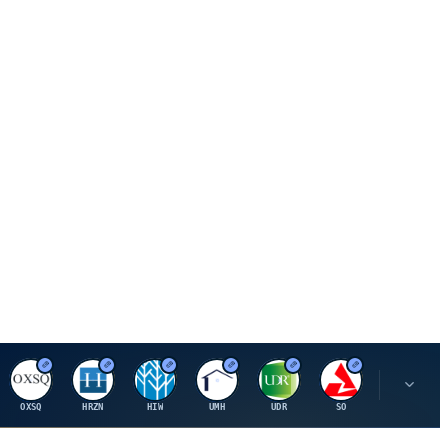
O
H
H
U
U
S
S
OXSQ
HRZN
HIW
UMH
UDR
SO
SWX