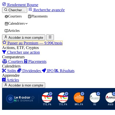
Rendement
Bourse
Recherche avancée
Chercher…
Courtiers
Placements
Calendriers
Articles
Accéder à mon compte
Passer au Premium —
9.99€/mois
Actions, ETF, Cryptos
Chercher une action
Comparateurs
Courtiers
Placements
Calendriers
Splits
Dividendes
IPO
Résultats
Apprendre
Articles
Accéder à mon compte
Le Radar
T
T
H
R
A
20 SIGNAUX
TTE.PA
TTE.PA
RMS.PA
RS
AGCO