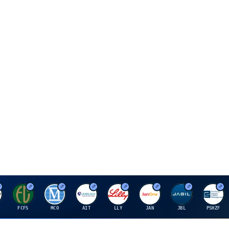
F
M
A
E
J
J
P
FCFS
MCO
AIT
LLY
JAN
JBL
PSHZF