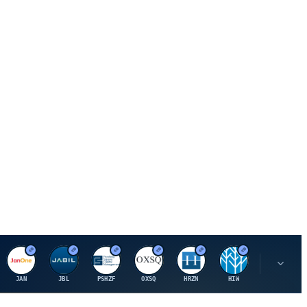
J
J
P
O
H
H
U
JAN
JBL
PSHZF
OXSQ
HRZN
HIW
UMH