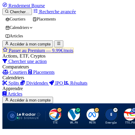
Rendement
Bourse
Recherche avancée
Chercher…
Courtiers
Placements
Calendriers
Articles
Accéder à mon compte
Passer au Premium —
9.99€/mois
Actions, ETF, Cryptos
Chercher une action
Comparateurs
Courtiers
Placements
Calendriers
Splits
Dividendes
IPO
Résultats
Apprendre
Articles
Accéder à mon compte
Le Radar
T
V
M
E
T
20 SIGNAUX
TTE
VK.PA
META
Energie
TTE.PA