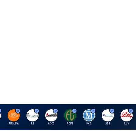
H
R
A
F
M
A
E
RMS.PA
RS
AGCO
FCFS
MCO
AIT
LLY