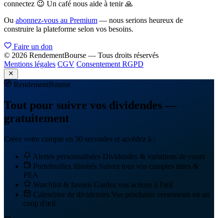
connectez 😉 Un café nous aide à tenir 🙏
Ou
abonnez-vous au Premium
— nous serions heureux de
construire la plateforme selon vos besoins.
Faire un don
© 2026 RendementBourse — Tous droits réservés
Mentions légales
CGV
Consentement RGPD
Rendement
Bourse
Tout pour suivre vos dividendes —
gratuitement
Créez votre compte en 30 secondes et accédez à :
Alertes personnalisées
Dividendes & variations de cours
Portefeuilles illimités
Suivez tous vos comptes titres &
PEA
Watchlist & favoris
Gardez vos actions à l'œil
Calendrier de dividendes
Vos prochains versements en un
coup d'œil