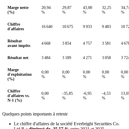
Valeurs en millions (dollar de Hong Kong)
Marge nette
20,94
29,87
43,00
32,25
34,7
(%)
%
%
%
%
%
Chiffre
16 640
10 675
9 933
9 483
10 7
d'affaires
Résultat
4 668
3 854
4 757
3 581
4 67
avant impôts
Résultat net
3 484
3 189
4 271
3 058
3 72
Marge
0,00
0,00
0,00
0,00
0,00
d'exploitation
%
%
%
%
%
(%)
Chiffre
0,00
-35,85
-6,95
-4,53
13,0
d'affaires vs.
%
%
%
%
%
N-1 (%)
Quelques points importants à retenir
Le chiffre d'affaires de la société Everbright Securities Co.
Ltd.R a
diminué de -35,57 %
entre 2021 et 2025