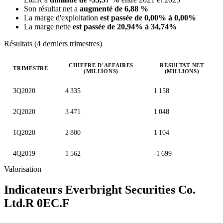
Son résultat net a
augmenté de 6,88 %
La marge d'exploitation
est passée de 0,00% à 0,00%
La marge nette
est passée de 20,94% à 34,74%
Résultats (4 derniers trimestres)
CHIFFRE D'AFFAIRES
RÉSULTAT NET
TRIMESTRE
(MILLIONS)
(MILLIONS)
Valeurs trimestrielles en millions (dollar de Hong Kong)
3Q2020
4 335
1 158
2Q2020
3 471
1 048
1Q2020
2 800
1 104
4Q2019
1 562
-1 699
Valorisation
Indicateurs Everbright Securities Co.
Ltd.R
0EC.F