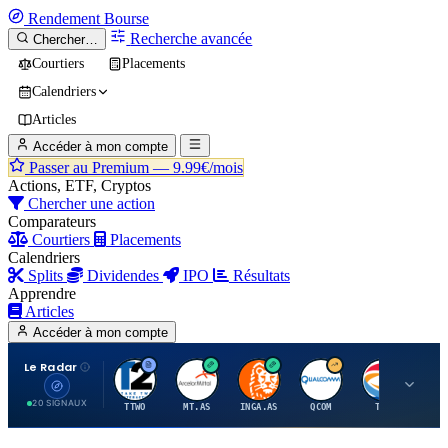
Rendement
Bourse
Recherche avancée
Chercher…
Courtiers
Placements
Calendriers
Articles
Accéder à mon compte
Passer au Premium —
9.99€/mois
Actions, ETF, Cryptos
Chercher une action
Comparateurs
Courtiers
Placements
Calendriers
Splits
Dividendes
IPO
Résultats
Apprendre
Articles
Accéder à mon compte
Le Radar
T
A
I
Q
T
20 SIGNAUX
TTWO
MT.AS
INGA.AS
QCOM
TTE
VK.