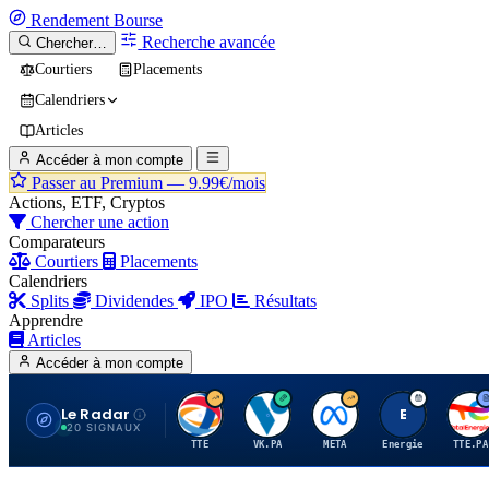
Rendement
Bourse
Recherche avancée
Chercher…
Courtiers
Placements
Calendriers
Articles
Accéder à mon compte
Passer au Premium —
9.99€/mois
Actions, ETF, Cryptos
Chercher une action
Comparateurs
Courtiers
Placements
Calendriers
Splits
Dividendes
IPO
Résultats
Apprendre
Articles
Accéder à mon compte
Le Radar
T
V
M
E
T
20 SIGNAUX
TTE
VK.PA
META
Energie
TTE.PA