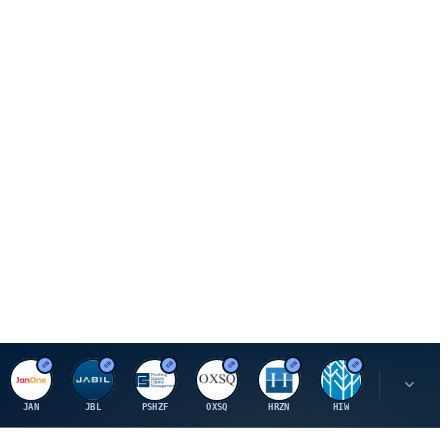
J
J
P
O
H
H
U
JAN
JBL
PSHZF
OXSQ
HRZN
HIW
UMH