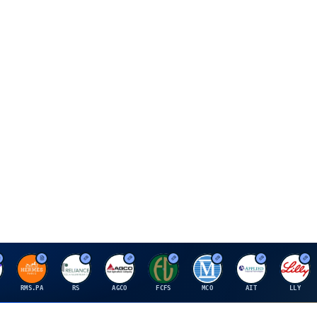
H
R
A
F
M
A
E
RMS.PA
RS
AGCO
FCFS
MCO
AIT
LLY