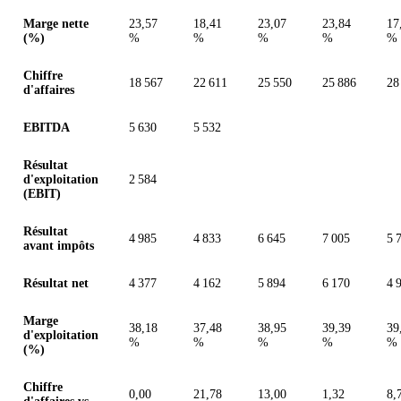
Valeurs en millions (couronne suédoise)
Marge nette
23,57
18,41
23,07
23,84
17
(%)
%
%
%
%
%
Chiffre
18 567
22 611
25 550
25 886
28
d'affaires
EBITDA
5 630
5 532
Résultat
d'exploitation
2 584
(EBIT)
Résultat
4 985
4 833
6 645
7 005
5 
avant impôts
Résultat net
4 377
4 162
5 894
6 170
4 
Marge
38,18
37,48
38,95
39,39
39
d'exploitation
%
%
%
%
%
(%)
Chiffre
0,00
21,78
13,00
1,32
8,