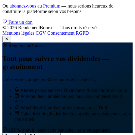
Ou
abonnez-vous au Premium
— nous serions heureux de
construire la plateforme selon vos besoins.
Faire un don
© 2026 RendementBourse — Tous droits réservés
Mentions légales
CGV
Consentement RGPD
Rendement
Bourse
Tout pour suivre vos dividendes —
gratuitement
Créez votre compte en 30 secondes et accédez à :
Alertes personnalisées
Dividendes & variations de cours
Portefeuilles illimités
Suivez tous vos comptes titres &
PEA
Watchlist & favoris
Gardez vos actions à l'œil
Calendrier de dividendes
Vos prochains versements en un
coup d'œil
100 % gratuit · sans carte bancaire · sans engagement