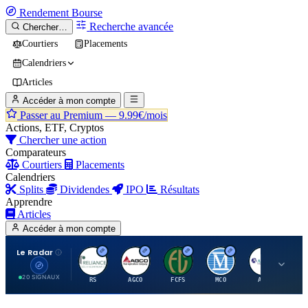
Rendement
Bourse
Recherche avancée
Chercher…
Courtiers
Placements
Calendriers
Articles
Accéder à mon compte
Passer au Premium —
9.99€/mois
Actions, ETF, Cryptos
Chercher une action
Comparateurs
Courtiers
Placements
Calendriers
Splits
Dividendes
IPO
Résultats
Apprendre
Articles
Accéder à mon compte
Le Radar
R
A
F
M
A
20 SIGNAUX
RS
AGCO
FCFS
MCO
AIT
LL