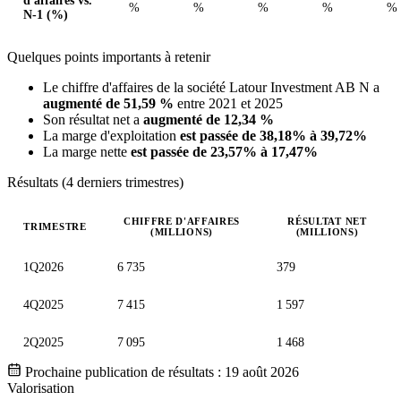
d'affaires vs.
%
%
%
%
%
N-1 (%)
Quelques points importants à retenir
Le chiffre d'affaires de la société Latour Investment AB N a
augmenté de 51,59 %
entre 2021 et 2025
Son résultat net a
augmenté de 12,34 %
La marge d'exploitation
est passée de 38,18% à 39,72%
La marge nette
est passée de 23,57% à 17,47%
Résultats (4 derniers trimestres)
CHIFFRE D'AFFAIRES
RÉSULTAT NET
TRIMESTRE
(MILLIONS)
(MILLIONS)
Valeurs trimestrielles en millions (couronne suédoise)
1Q2026
6 735
379
4Q2025
7 415
1 597
2Q2025
7 095
1 468
Prochaine publication de résultats :
19 août 2026
Valorisation