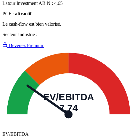
Latour Investment AB N :
4,65
PCF :
attractif
Le cash-flow est bien valorisé.
Secteur Industrie :
Devenez Premium
EV/EBITDA
7,74
EV/EBITDA