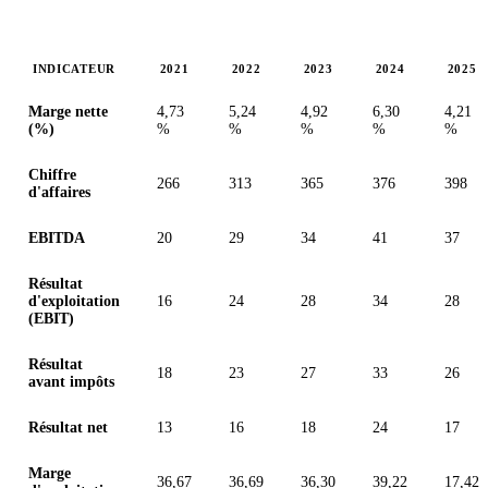
INDICATEUR
2021
2022
2023
2024
2025
Valeurs en millions (euro)
Marge nette
4,73
5,24
4,92
6,30
4,21
(%)
%
%
%
%
%
Chiffre
266
313
365
376
398
d'affaires
EBITDA
20
29
34
41
37
Résultat
d'exploitation
16
24
28
34
28
(EBIT)
Résultat
18
23
27
33
26
avant impôts
Résultat net
13
16
18
24
17
Marge
36,67
36,69
36,30
39,22
17,42