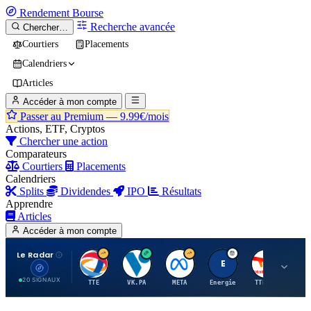
Rendement
Bourse
Recherche avancée
Chercher…
Courtiers
Placements
Calendriers
Articles
Accéder à mon compte
Passer au Premium —
9.99€/mois
Actions, ETF, Cryptos
Chercher une action
Comparateurs
Courtiers
Placements
Calendriers
Splits
Dividendes
IPO
Résultats
Apprendre
Articles
Accéder à mon compte
Le Radar
T
V
M
E
T
20 SIGNAUX
TTE
VK.PA
META
Energie
TTE.PA
RMS