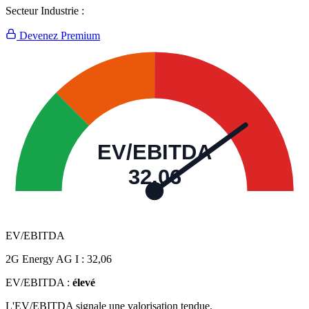
Secteur Industrie :
Devenez Premium
EV/EBITDA
32,06
EV/EBITDA
2G Energy AG I :
32,06
EV/EBITDA :
élevé
L'EV/EBITDA signale une valorisation tendue.