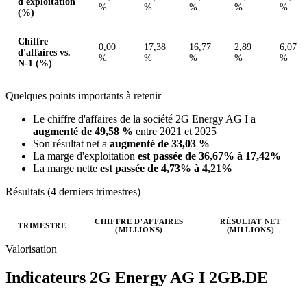
d'exploitation
%
%
%
%
%
(%)
Chiffre
0,00
17,38
16,77
2,89
6,07
d'affaires vs.
%
%
%
%
%
N-1 (%)
Quelques points importants à retenir
Le chiffre d'affaires de la société 2G Energy AG I a
augmenté de 49,58 %
entre 2021 et 2025
Son résultat net a
augmenté de 33,03 %
La marge d'exploitation
est passée de 36,67% à 17,42%
La marge nette
est passée de 4,73% à 4,21%
Résultats (4 derniers trimestres)
CHIFFRE D'AFFAIRES
RÉSULTAT NET
TRIMESTRE
(MILLIONS)
(MILLIONS)
Valeurs trimestrielles en millions (euro)
Valorisation
Indicateurs 2G Energy AG I
2GB.DE