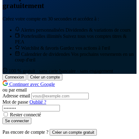
gratuitement
Créez votre compte en 30 secondes et accédez à :
Alertes personnalisées
Dividendes & variations de cours
Portefeuilles illimités
Suivez tous vos comptes titres &
PEA
Watchlist & favoris
Gardez vos actions à l'œil
Calendrier de dividendes
Vos prochains versements en un
coup d'œil
100 % gratuit · sans carte bancaire · sans engagement
Connexion
Créer un compte
Continuer avec Google
ou par email
Adresse email
Mot de passe
Oublié ?
Rester connecté
Se connecter
Pas encore de compte ?
Créer un compte gratuit