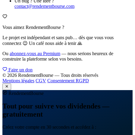
Un bug ? Une idée ?
contact@rendementbourse.com
Vous aimez RendementBourse ?
Le projet est indépendant et sans pub… dès que vous vous
connectez 😉 Un café nous aide à tenir 🙏
Ou
abonnez-vous au Premium
— nous serions heureux de
construire la plateforme selon vos besoins.
Faire un don
© 2026 RendementBourse — Tous droits réservés
Mentions légales
CGV
Consentement RGPD
Rendement
Bourse
Tout pour suivre vos dividendes —
gratuitement
Créez votre compte en 30 secondes et accédez à :