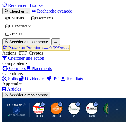
Rendement
Bourse
Recherche avancée
Chercher…
Courtiers
Placements
Calendriers
Articles
Accéder à mon compte
Passer au Premium —
9.99€/mois
Actions, ETF, Cryptos
Chercher une action
Comparateurs
Courtiers
Placements
Calendriers
Splits
Dividendes
IPO
Résultats
Apprendre
Articles
Accéder à mon compte
Le Radar
T
H
R
A
F
20 SIGNAUX
TTE.PA
RMS.PA
RS
AGCO
FCFS
MC