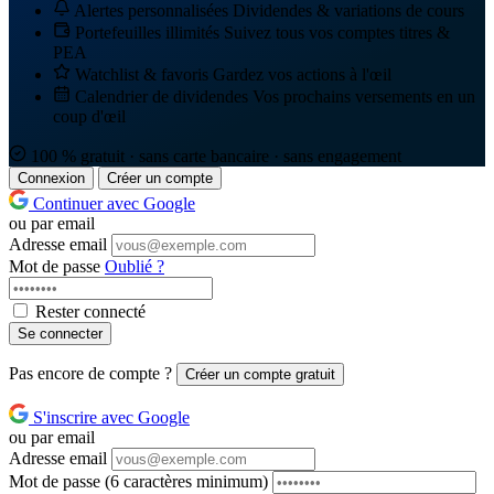
Alertes personnalisées
Dividendes & variations de cours
Portefeuilles illimités
Suivez tous vos comptes titres &
PEA
Watchlist & favoris
Gardez vos actions à l'œil
Calendrier de dividendes
Vos prochains versements en un
coup d'œil
100 % gratuit · sans carte bancaire · sans engagement
Connexion
Créer un compte
Continuer avec Google
ou par email
Adresse email
Mot de passe
Oublié ?
Rester connecté
Se connecter
Pas encore de compte ?
Créer un compte gratuit
S'inscrire avec Google
ou par email
Adresse email
Mot de passe
(6 caractères minimum)