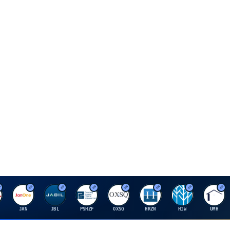
J
J
P
O
H
H
U
JAN
JBL
PSHZF
OXSQ
HRZN
HIW
UMH