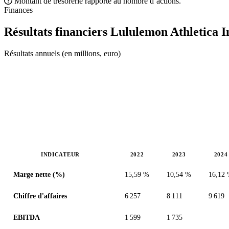
Montant de trésorerie rapporté au nombre d’actions.
Finances
Résultats financiers Lululemon Athletica 
Résultats annuels (en millions, euro)
INDICATEUR
2022
2023
2024
Valeurs en millions (euro)
Marge nette (%)
15,59 %
10,54 %
16,12
Chiffre d'affaires
6 257
8 111
9 619
EBITDA
1 599
1 735