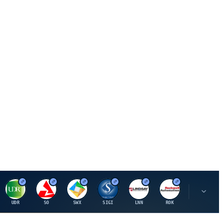
U
S
S
S
L
R
P
UDR
SO
SWX
SIGI
LNN
ROK
PSMT