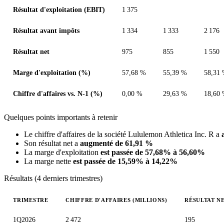
Résultat d'exploitation (EBIT)
1 375
Résultat avant impôts
1 334
1 333
2 176
Résultat net
975
855
1 550
Marge d'exploitation (%)
57,68 %
55,39 %
58,31
Chiffre d'affaires vs. N-1 (%)
0,00 %
29,63 %
18,60
Quelques points importants à retenir
Le chiffre d'affaires de la société Lululemon Athletica Inc. R a
Son résultat net a
augmenté de 61,91 %
La marge d'exploitation
est passée de 57,68% à 56,60%
La marge nette
est passée de 15,59% à 14,22%
Résultats (4 derniers trimestres)
TRIMESTRE
CHIFFRE D'AFFAIRES (MILLIONS)
RÉSULTAT NE
Valeurs trimestrielles en millions (euro)
1Q2026
2 472
195