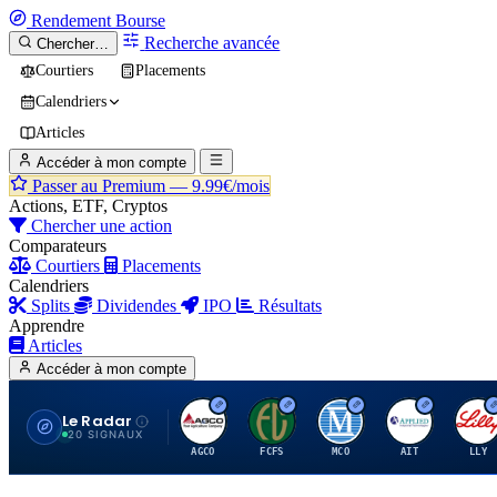
Rendement
Bourse
Recherche avancée
Chercher…
Courtiers
Placements
Calendriers
Articles
Accéder à mon compte
Passer au Premium —
9.99€/mois
Actions, ETF, Cryptos
Chercher une action
Comparateurs
Courtiers
Placements
Calendriers
Splits
Dividendes
IPO
Résultats
Apprendre
Articles
Accéder à mon compte
Le Radar
A
F
M
A
E
20 SIGNAUX
AGCO
FCFS
MCO
AIT
LLY