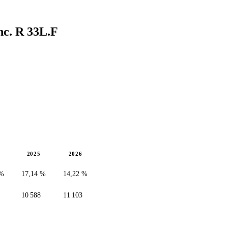
Inc. R
33L.F
2025
2026
 %
17,14 %
14,22 %
10 588
11 103