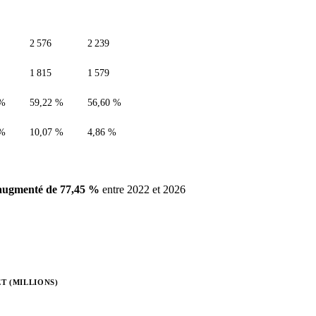
2 576
2 239
1 815
1 579
 %
59,22 %
56,60 %
 %
10,07 %
4,86 %
augmenté de 77,45 %
entre 2022 et 2026
T (MILLIONS)