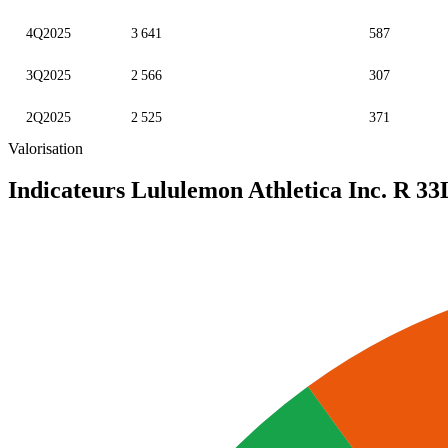
4Q2025
3 641
587
3Q2025
2 566
307
2Q2025
2 525
371
Valorisation
Indicateurs Lululemon Athletica Inc. R
33