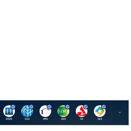
H
H
U
U
S
S
S
HRZN
HIW
UMH
UDR
SO
SWX
SIGI