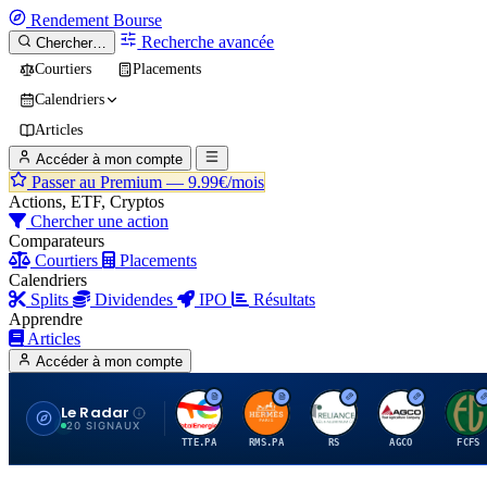
Rendement
Bourse
Recherche avancée
Chercher…
Courtiers
Placements
Calendriers
Articles
Accéder à mon compte
Passer au Premium —
9.99€/mois
Actions, ETF, Cryptos
Chercher une action
Comparateurs
Courtiers
Placements
Calendriers
Splits
Dividendes
IPO
Résultats
Apprendre
Articles
Accéder à mon compte
Le Radar
T
H
R
A
F
20 SIGNAUX
TTE.PA
RMS.PA
RS
AGCO
FCFS