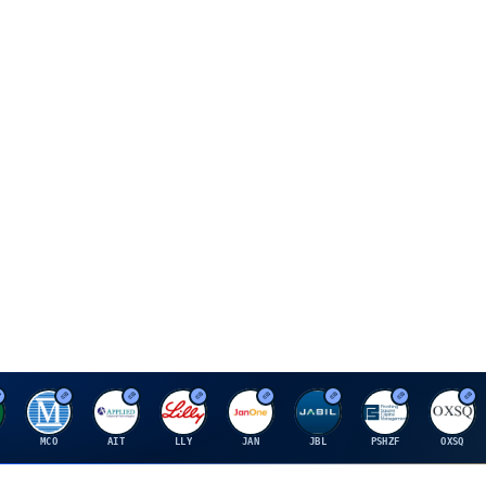
M
A
E
J
J
P
O
MCO
AIT
LLY
JAN
JBL
PSHZF
OXSQ