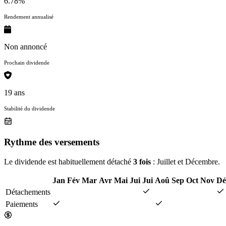
6.78%
Rendement annualisé
Non annoncé
Prochain dividende
19 ans
Stabilité du dividende
Rythme des versements
Le dividende est habituellement détaché
3 fois
: Juillet et Décembre.
Jan
Fév
Mar
Avr
Mai
Jui
Jui
Aoû
Sep
Oct
Nov
Dé
Détachements
Paiements