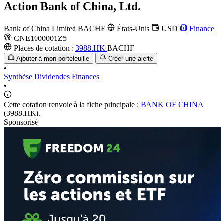
Action
Bank of China, Ltd.
Bank of China Limited
BACHF
États-Unis
USD
Finance
CNE1000001Z5
Places de cotation :
3988.HK
BACHF
Ajouter à mon portefeuille
Créer une alerte
•
Synthèse
Dividendes
Finances
•
Cette cotation renvoie à la fiche principale :
BANK OF CHINA
(3988.HK).
Sponsorisé