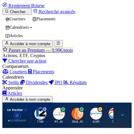
Rendement
Bourse
Recherche avancée
Chercher…
Courtiers
Placements
Calendriers
Articles
Accéder à mon compte
Passer au Premium —
9.99€/mois
Actions, ETF, Cryptos
Chercher une action
Comparateurs
Courtiers
Placements
Calendriers
Splits
Dividendes
IPO
Résultats
Apprendre
Articles
Accéder à mon compte
Le Radar
T
A
I
Q
T
20 SIGNAUX
TTWO
MT.AS
INGA.AS
QCOM
TTE
VK.