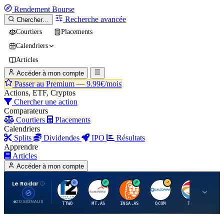
Rendement
Bourse
Recherche avancée
Chercher…
Courtiers
Placements
Calendriers
Articles
Accéder à mon compte
Passer au Premium —
9.99€/mois
Actions, ETF, Cryptos
Chercher une action
Comparateurs
Courtiers
Placements
Calendriers
Splits
Dividendes
IPO
Résultats
Apprendre
Articles
Accéder à mon compte
Le Radar
T
A
I
Q
T
20 SIGNAUX
TTWO
MT.AS
INGA.AS
QCOM
TTE
VK.