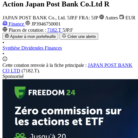
Action
Japan Post Bank Co.Ltd R
JAPAN POST BANK Co., Ltd.
5JP.F
FRA: 5JP
Autres
EUR
Finance
JP3946750001
Places de cotation :
7182.T
5JP.F
Ajouter à mon portefeuille
Créer une alerte
•
Synthèse
Dividendes
Finances
•
Cette cotation renvoie à la fiche principale :
JAPAN POST BANK
CO LTD
(7182.T).
Sponsorisé