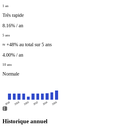
1 an
Très rapide
8.16% / an
5 ans
≈ +48% au total sur 5 ans
4.00% / an
10 ans
Normale
2016
2020
2024
2018
2022
2026
Historique annuel