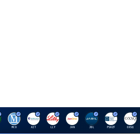
M
A
E
J
J
P
O
MCO
AIT
LLY
JAN
JBL
PSHZF
OXSQ