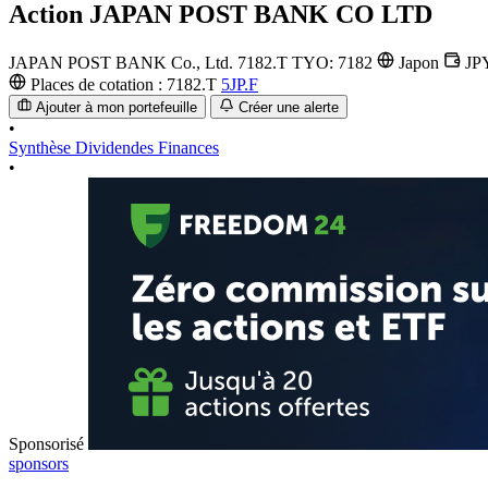
Action
JAPAN POST BANK CO LTD
JAPAN POST BANK Co., Ltd.
7182.T
TYO: 7182
Japon
JP
Places de cotation :
7182.T
5JP.F
Ajouter à mon portefeuille
Créer une alerte
•
Synthèse
Dividendes
Finances
•
Sponsorisé
sponsors