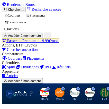
Rendement
Bourse
Recherche avancée
Chercher…
Courtiers
Placements
Calendriers
Articles
Accéder à mon compte
Passer au Premium —
9.99€/mois
Actions, ETF, Cryptos
Chercher une action
Comparateurs
Courtiers
Placements
Calendriers
Splits
Dividendes
IPO
Résultats
Apprendre
Articles
Accéder à mon compte
Le Radar
T
H
R
A
F
20 SIGNAUX
TTE.PA
RMS.PA
RS
AGCO
FCFS