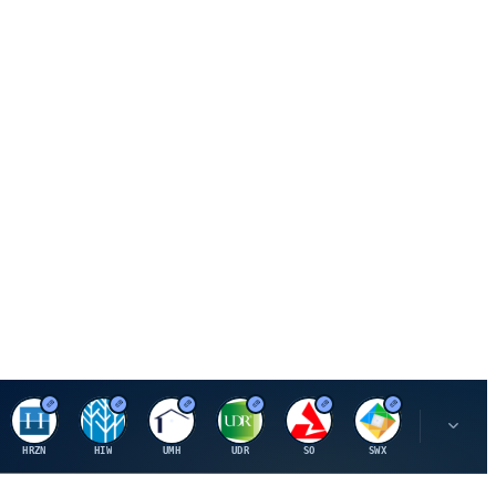
H
H
U
U
S
S
S
HRZN
HIW
UMH
UDR
SO
SWX
SIGI