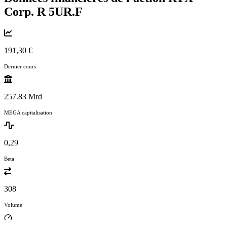
Corp. R
5UR.F
191,30 €
Dernier cours
257.83 Mrd
MEGA capitalisation
0,29
Beta
308
Volume