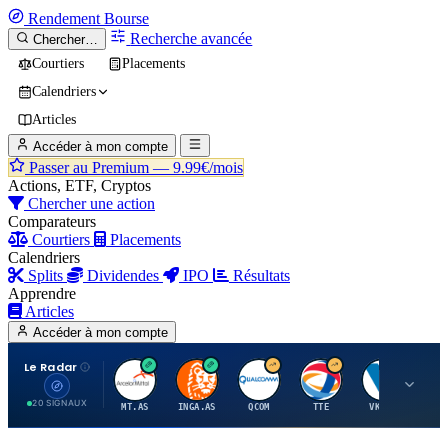
Rendement
Bourse
Recherche avancée
Chercher…
Courtiers
Placements
Calendriers
Articles
Accéder à mon compte
Passer au Premium —
9.99€/mois
Actions, ETF, Cryptos
Chercher une action
Comparateurs
Courtiers
Placements
Calendriers
Splits
Dividendes
IPO
Résultats
Apprendre
Articles
Accéder à mon compte
Le Radar
A
I
Q
T
V
20 SIGNAUX
MT.AS
INGA.AS
QCOM
TTE
VK.PA
ME