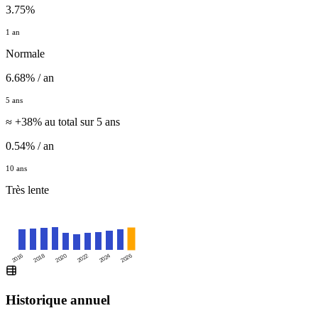
3.75%
1 an
Normale
6.68% / an
5 ans
≈ +38% au total sur 5 ans
0.54% / an
10 ans
Très lente
2016
2020
2024
2018
2022
2026
Historique annuel