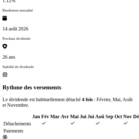
1.12%
Rendement annualisé
14 août 2026
Prochain dividende
26 ans
Stabilité du dividende
Rythme des versements
Le dividende est habituellement détaché
4 fois
: Février, Mai, Août
et Novembre.
Jan
Fév
Mar
Avr
Mai
Jui
Jui
Aoû
Sep
Oct
Nov
Dé
Détachements
Paiements