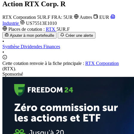
Action
RTX Corp. R
RTX Corporation
5UR.F
FRA: 5UR
Autres
EUR
Industrie
US75513E1010
Places de cotation :
RTX
5UR.F
Ajouter à mon portefeuille
Créer une alerte
•
Synthèse
Dividendes
Finances
•
Cette cotation renvoie à la fiche principale :
RTX Corporation
(RTX).
Sponsorisé