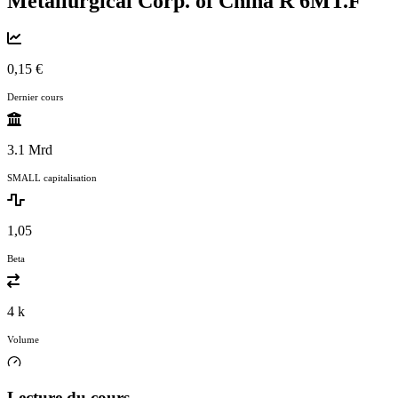
Metallurgical Corp. of China R
6MT.F
0,15 €
Dernier cours
3.1 Mrd
SMALL capitalisation
1,05
Beta
4 k
Volume
Lecture du cours