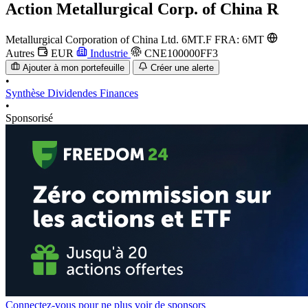
Action
Metallurgical Corp. of China R
Metallurgical Corporation of China Ltd.
6MT.F
FRA: 6MT
Autres
EUR
Industrie
CNE100000FF3
Ajouter à mon portefeuille
Créer une alerte
•
Synthèse
Dividendes
Finances
•
Sponsorisé
Connectez-vous pour ne plus voir de sponsors