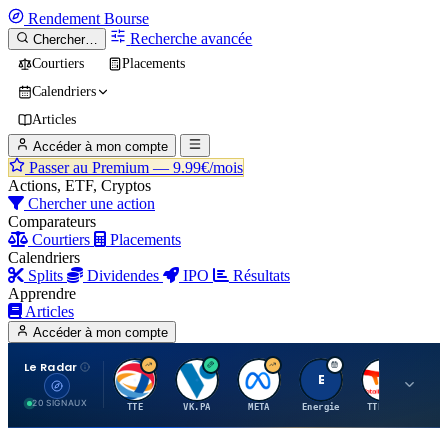
Rendement
Bourse
Recherche avancée
Chercher…
Courtiers
Placements
Calendriers
Articles
Accéder à mon compte
Passer au Premium —
9.99€/mois
Actions, ETF, Cryptos
Chercher une action
Comparateurs
Courtiers
Placements
Calendriers
Splits
Dividendes
IPO
Résultats
Apprendre
Articles
Accéder à mon compte
Le Radar
T
V
M
E
T
20 SIGNAUX
TTE
VK.PA
META
Energie
TTE.PA
RMS