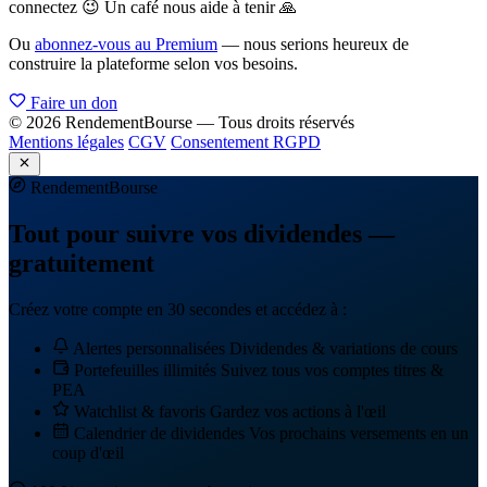
connectez 😉 Un café nous aide à tenir 🙏
Ou
abonnez-vous au Premium
— nous serions heureux de
construire la plateforme selon vos besoins.
Faire un don
© 2026 RendementBourse — Tous droits réservés
Mentions légales
CGV
Consentement RGPD
Rendement
Bourse
Tout pour suivre vos dividendes —
gratuitement
Créez votre compte en 30 secondes et accédez à :
Alertes personnalisées
Dividendes & variations de cours
Portefeuilles illimités
Suivez tous vos comptes titres &
PEA
Watchlist & favoris
Gardez vos actions à l'œil
Calendrier de dividendes
Vos prochains versements en un
coup d'œil