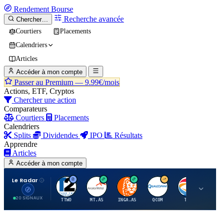
Rendement
Bourse
Recherche avancée
Chercher…
Courtiers
Placements
Calendriers
Articles
Accéder à mon compte
Passer au Premium —
9.99€/mois
Actions, ETF, Cryptos
Chercher une action
Comparateurs
Courtiers
Placements
Calendriers
Splits
Dividendes
IPO
Résultats
Apprendre
Articles
Accéder à mon compte
Le Radar
T
A
I
Q
T
20 SIGNAUX
TTWO
MT.AS
INGA.AS
QCOM
TTE
VK.