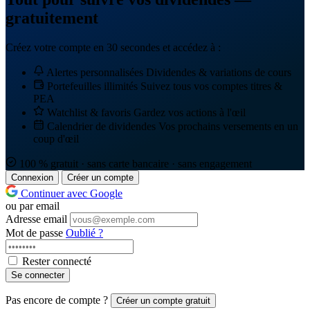
gratuitement
Créez votre compte en 30 secondes et accédez à :
Alertes personnalisées
Dividendes & variations de cours
Portefeuilles illimités
Suivez tous vos comptes titres &
PEA
Watchlist & favoris
Gardez vos actions à l'œil
Calendrier de dividendes
Vos prochains versements en un
coup d'œil
100 % gratuit · sans carte bancaire · sans engagement
Connexion
Créer un compte
Continuer avec Google
ou par email
Adresse email
Mot de passe
Oublié ?
Rester connecté
Se connecter
Pas encore de compte ?
Créer un compte gratuit