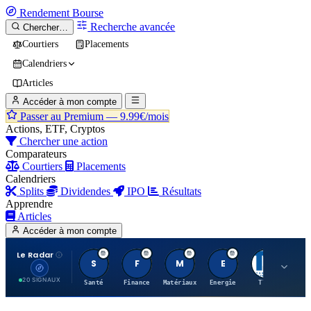
Rendement
Bourse
Recherche avancée
Chercher…
Courtiers
Placements
Calendriers
Articles
Accéder à mon compte
Passer au Premium —
9.99€/mois
Actions, ETF, Cryptos
Chercher une action
Comparateurs
Courtiers
Placements
Calendriers
Splits
Dividendes
IPO
Résultats
Apprendre
Articles
Accéder à mon compte
Le Radar
S
F
M
E
T
20 SIGNAUX
Santé
Finance
Matériaux
Energie
TTWO
MT.