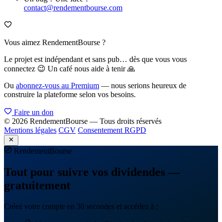
contact@rendementbourse.com
Vous aimez RendementBourse ?
Le projet est indépendant et sans pub… dès que vous vous
connectez 😉 Un café nous aide à tenir 🙏
Ou
abonnez-vous au Premium
— nous serions heureux de
construire la plateforme selon vos besoins.
Faire un don
© 2026 RendementBourse — Tous droits réservés
Mentions légales
CGV
Consentement RGPD
Rendement
Bourse
Tout pour suivre vos dividendes —
gratuitement
Créez votre compte en 30 secondes et accédez à :