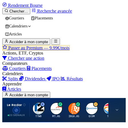
Rendement
Bourse
Recherche avancée
Chercher…
Courtiers
Placements
Calendriers
Articles
Accéder à mon compte
Passer au Premium —
9.99€/mois
Actions, ETF, Cryptos
Chercher une action
Comparateurs
Courtiers
Placements
Calendriers
Splits
Dividendes
IPO
Résultats
Apprendre
Articles
Accéder à mon compte
Le Radar
T
A
I
Q
T
20 SIGNAUX
TTWO
MT.AS
INGA.AS
QCOM
TTE
VK.