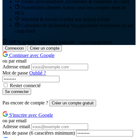
Alertes personnalisées
Dividendes & variations de cours
Portefeuilles illimités
Suivez tous vos comptes titres &
PEA
Watchlist & favoris
Gardez vos actions à l'œil
Calendrier de dividendes
Vos prochains versements en un
coup d'œil
100 % gratuit · sans carte bancaire · sans engagement
Connexion
Créer un compte
Continuer avec Google
ou par email
Adresse email
Mot de passe
Oublié ?
Rester connecté
Se connecter
Pas encore de compte ?
Créer un compte gratuit
S'inscrire avec Google
ou par email
Adresse email
Mot de passe
(6 caractères minimum)