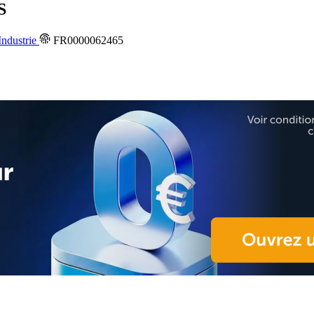
S
ndustrie
FR0000062465