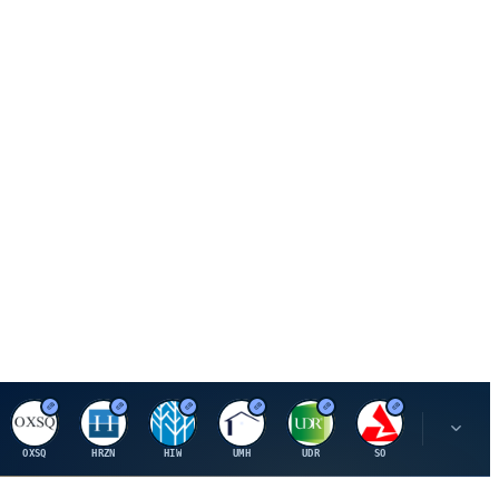
O
H
H
U
U
S
S
OXSQ
HRZN
HIW
UMH
UDR
SO
SWX