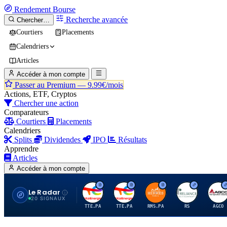
Rendement
Bourse
Recherche avancée
Chercher…
Courtiers
Placements
Calendriers
Articles
Accéder à mon compte
Passer au Premium —
9.99€/mois
Actions, ETF, Cryptos
Chercher une action
Comparateurs
Courtiers
Placements
Calendriers
Splits
Dividendes
IPO
Résultats
Apprendre
Articles
Accéder à mon compte
Le Radar
T
T
H
R
A
20 SIGNAUX
TTE.PA
TTE.PA
RMS.PA
RS
AGCO