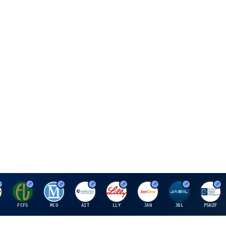
F
M
A
E
J
J
P
FCFS
MCO
AIT
LLY
JAN
JBL
PSHZF