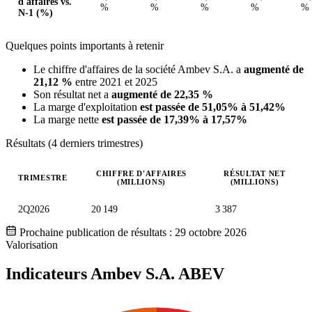
d'affaires vs.
%
%
%
%
%
N-1 (%)
Quelques points importants à retenir
Le chiffre d'affaires de la société Ambev S.A. a
augmenté de
21,12 %
entre 2021 et 2025
Son résultat net a
augmenté de 22,35 %
La marge d'exploitation
est passée de 51,05% à 51,42%
La marge nette
est passée de 17,39% à 17,57%
Résultats (4 derniers trimestres)
CHIFFRE D'AFFAIRES
RÉSULTAT NET
TRIMESTRE
(MILLIONS)
(MILLIONS)
Valeurs trimestrielles en millions (dollar des États-Unis)
2Q2026
20 149
3 387
Prochaine publication de résultats :
29 octobre 2026
Valorisation
Indicateurs Ambev S.A.
ABEV