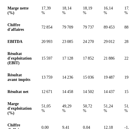
Valeurs en millions (dollar des États-Unis)
Marge nette
17,39
18,14
18,19
16,14
17
(%)
%
%
%
%
%
Chiffre
72 854
79 709
79 737
89 453
88
d'affaires
EBITDA
20 993
23 085
24 270
29 012
28
Résultat
d'exploitation
15 597
17 128
17 852
21 886
22
(EBIT)
Résultat
13 759
14 236
15 036
19 487
19
avant impôts
Résultat net
12 671
14 458
14 502
14 437
15
Marge
51,05
49,29
50,72
51,24
51
d'exploitation
%
%
%
%
%
(%)
Chiffre
0,00
9,41
0,04
12,18
-1