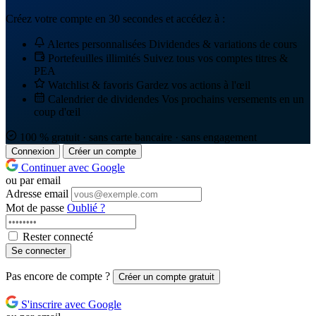
Créez votre compte en 30 secondes et accédez à :
Alertes personnalisées
Dividendes & variations de cours
Portefeuilles illimités
Suivez tous vos comptes titres &
PEA
Watchlist & favoris
Gardez vos actions à l'œil
Calendrier de dividendes
Vos prochains versements en un
coup d'œil
100 % gratuit · sans carte bancaire · sans engagement
Connexion
Créer un compte
Continuer avec Google
ou par email
Adresse email
Mot de passe
Oublié ?
Rester connecté
Se connecter
Pas encore de compte ?
Créer un compte gratuit
S'inscrire avec Google