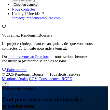
Créer un compte
Nous contacter
Un bug ? Une idée ?
contact@rendementbourse.com
Vous aimez RendementBourse ?
Le projet est indépendant et sans pub… dès que vous vous
connectez 😉 Un café nous aide à tenir 🙏
Ou
abonnez-vous au Premium
— nous serions heureux de
construire la plateforme selon vos besoins.
Faire un don
© 2026 RendementBourse — Tous droits réservés
Mentions légales
CGV
Consentement RGPD
Rendement
Bourse
Tout pour suivre vos dividendes —
gratuitement