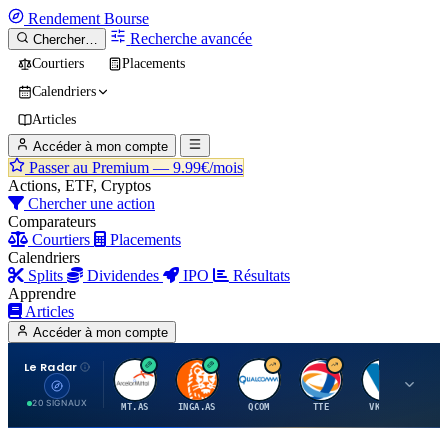
Rendement
Bourse
Recherche avancée
Chercher…
Courtiers
Placements
Calendriers
Articles
Accéder à mon compte
Passer au Premium —
9.99€/mois
Actions, ETF, Cryptos
Chercher une action
Comparateurs
Courtiers
Placements
Calendriers
Splits
Dividendes
IPO
Résultats
Apprendre
Articles
Accéder à mon compte
Le Radar
A
I
Q
T
V
20 SIGNAUX
MT.AS
INGA.AS
QCOM
TTE
VK.PA
ME