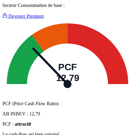
Secteur Consommation de base :
Devenez Premium
PCF
12,79
PCF (Price Cash Flow Ratio)
AB INBEV :
12,79
PCF :
attractif
Le cash-flow est bien valorisé.