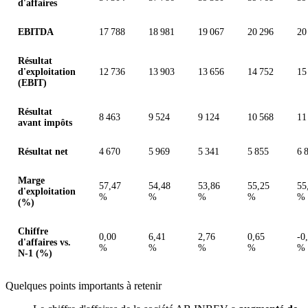
d'affaires
EBITDA
17 788
18 981
19 067
20 296
20
Résultat
d'exploitation
12 736
13 903
13 656
14 752
15
(EBIT)
Résultat
8 463
9 524
9 124
10 568
11
avant impôts
Résultat net
4 670
5 969
5 341
5 855
6 
Marge
57,47
54,48
53,86
55,25
55
d'exploitation
%
%
%
%
%
(%)
Chiffre
0,00
6,41
2,76
0,65
-0
d'affaires vs.
%
%
%
%
%
N-1 (%)
Quelques points importants à retenir