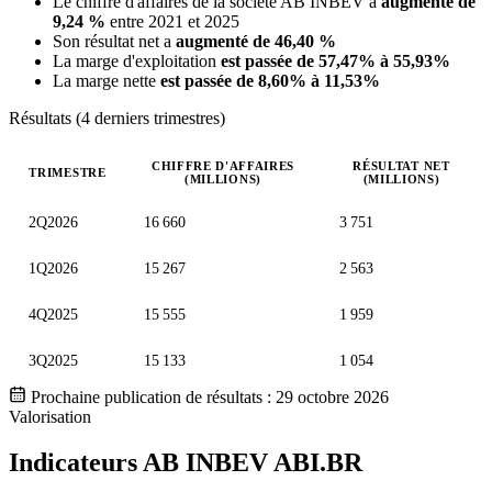
Le chiffre d'affaires de la société AB INBEV a
augmenté de
9,24 %
entre 2021 et 2025
Son résultat net a
augmenté de 46,40 %
La marge d'exploitation
est passée de 57,47% à 55,93%
La marge nette
est passée de 8,60% à 11,53%
Résultats (4 derniers trimestres)
CHIFFRE D'AFFAIRES
RÉSULTAT NET
TRIMESTRE
(MILLIONS)
(MILLIONS)
Valeurs trimestrielles en millions (euro)
2Q2026
16 660
3 751
1Q2026
15 267
2 563
4Q2025
15 555
1 959
3Q2025
15 133
1 054
Prochaine publication de résultats :
29 octobre 2026
Valorisation
Indicateurs AB INBEV
ABI.BR