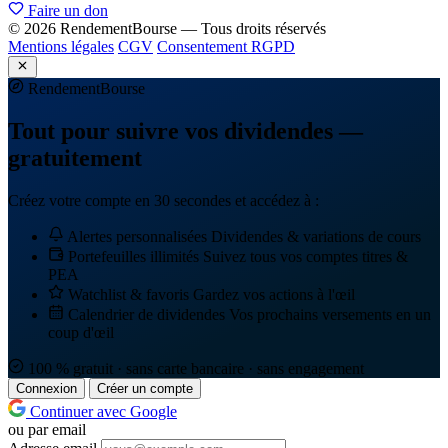
Faire un don
© 2026 RendementBourse — Tous droits réservés
Mentions légales
CGV
Consentement RGPD
Rendement
Bourse
Tout pour suivre vos dividendes —
gratuitement
Créez votre compte en 30 secondes et accédez à :
Alertes personnalisées
Dividendes & variations de cours
Portefeuilles illimités
Suivez tous vos comptes titres &
PEA
Watchlist & favoris
Gardez vos actions à l'œil
Calendrier de dividendes
Vos prochains versements en un
coup d'œil
100 % gratuit · sans carte bancaire · sans engagement
Connexion
Créer un compte
Continuer avec Google
ou par email