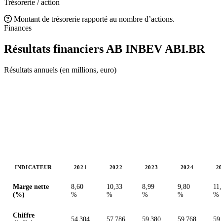
Trésorerie / action
Montant de trésorerie rapporté au nombre d’actions.
Finances
Résultats financiers AB INBEV
ABI.BR
Résultats annuels (en millions, euro)
INDICATEUR
2021
2022
2023
2024
2
Valeurs en millions (euro)
Marge nette
8,60
10,33
8,99
9,80
11
(%)
%
%
%
%
%
Chiffre
54 304
57 786
59 380
59 768
59