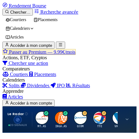
Rendement
Bourse
Recherche avancée
Chercher…
Courtiers
Placements
Calendriers
Articles
Accéder à mon compte
Passer au Premium —
9.99€/mois
Actions, ETF, Cryptos
Chercher une action
Comparateurs
Courtiers
Placements
Calendriers
Splits
Dividendes
IPO
Résultats
Apprendre
Articles
Accéder à mon compte
Le Radar
A
I
Q
T
V
20 SIGNAUX
MT.AS
INGA.AS
QCOM
TTE
VK.PA
ME