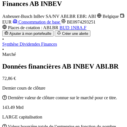
Finances
AB INBEV
Anheuser-Busch InBev SA/NV
ABI.BR
EBR: ABI
Belgique
EUR
Consommation de base
BE0974293251
Places de cotation :
ABI.BR
BUD
1NBA.F
Ajouter à mon portefeuille
Créer une alerte
•
Synthèse
Dividendes
Finances
•
Marché
Données financières AB INBEV
ABI.BR
72,86 €
Dernier cours de clôture
Dernière valeur de clôture connue sur le marché pour ce titre.
143.49 Mrd
LARGE capitalisation
Valeur boursière totale de l’entreprise en fonction du nombre