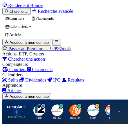
Rendement
Bourse
Recherche avancée
Chercher…
Courtiers
Placements
Calendriers
Articles
Accéder à mon compte
Passer au Premium —
9.99€/mois
Actions, ETF, Cryptos
Chercher une action
Comparateurs
Courtiers
Placements
Calendriers
Splits
Dividendes
IPO
Résultats
Apprendre
Articles
Accéder à mon compte
Le Radar
T
A
I
Q
T
20 SIGNAUX
TTWO
MT.AS
INGA.AS
QCOM
TTE
VK.