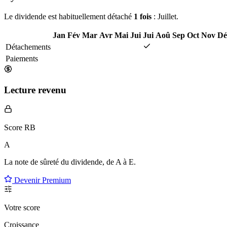
1 an
Stabilité du dividende
Rythme des versements
Le dividende est habituellement détaché
1 fois
: Juillet.
Jan
Fév
Mar
Avr
Mai
Jui
Jui
Aoû
Sep
Oct
Nov
Dé
Détachements
Paiements
Lecture revenu
Score RB
A