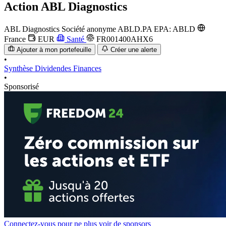
Action
ABL Diagnostics
ABL Diagnostics Société anonyme
ABLD.PA
EPA: ABLD
France
EUR
Santé
FR001400AHX6
Ajouter à mon portefeuille
Créer une alerte
•
Synthèse
Dividendes
Finances
•
Sponsorisé
Connectez-vous pour ne plus voir de sponsors