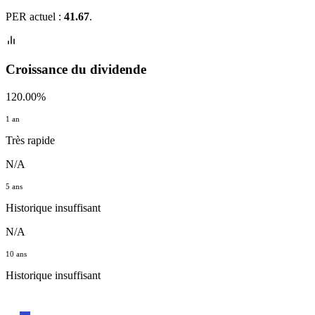
Croissance annualisée actuelle :
120.00%
.
Historique : 120% en 1
an.
Ratio de distribution :
81.43%
. Niveau à surveiller dans le temps.
PER actuel :
41.67
.
Croissance du dividende
120.00%
1 an
Très rapide
N/A
5 ans
Historique insuffisant