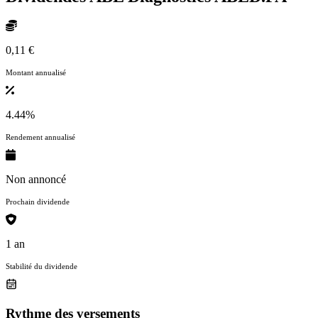
Variation 52 semaines
ABL Diagnostics évolue dans le secteur
Santé
avec un rattachement
plus précis à l’industrie
Health Information Services
.
Dividendes
Dividendes ABL Diagnostics
ABLD.PA
0,11 €
Montant annualisé
4.44%
Rendement annualisé
Non annoncé
Prochain dividende