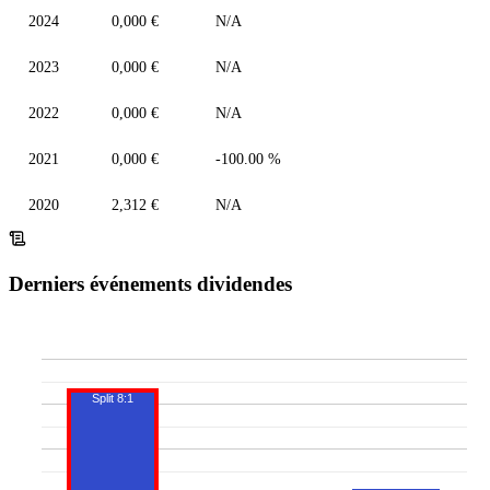
2020
2021
2022
2023
2024
2025
2026
ANNÉE
MONTANT
VARIATION
2026
0,110 €
120.00 %
2025
0,050 €
N/A
2024
0,000 €
N/A
2023
0,000 €
N/A
2022
0,000 €
N/A
2021
0,000 €
-100.00 %
2020
2,312 €
N/A
Derniers événements dividendes