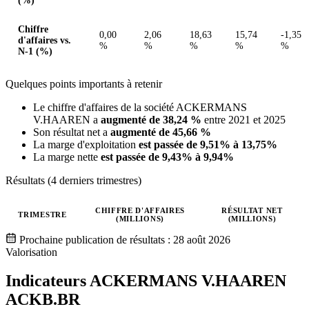
(%)
Chiffre
0,00
2,06
18,63
15,74
-1,35
d'affaires vs.
%
%
%
%
%
N-1 (%)
Quelques points importants à retenir
Le chiffre d'affaires de la société ACKERMANS
V.HAAREN a
augmenté de 38,24 %
entre 2021 et 2025
Son résultat net a
augmenté de 45,66 %
La marge d'exploitation
est passée de 9,51% à 13,75%
La marge nette
est passée de 9,43% à 9,94%
Résultats (4 derniers trimestres)
CHIFFRE D'AFFAIRES
RÉSULTAT NET
TRIMESTRE
(MILLIONS)
(MILLIONS)
Valeurs trimestrielles en millions (euro)
Prochaine publication de résultats :
28 août 2026
Valorisation
Indicateurs ACKERMANS V.HAAREN
ACKB.BR