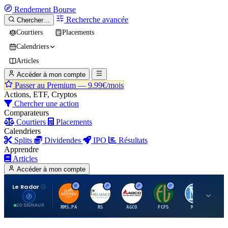
Rendement
Bourse
Recherche avancée
Chercher…
Courtiers
Placements
Calendriers
Articles
Accéder à mon compte
Passer au Premium —
9.99€/mois
Actions, ETF, Cryptos
Chercher une action
Comparateurs
Courtiers
Placements
Calendriers
Splits
Dividendes
IPO
Résultats
Apprendre
Articles
Accéder à mon compte
Le Radar
H
R
A
F
M
20 SIGNAUX
RMS.PA
RS
AGCO
FCFS
MCO
AI