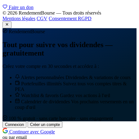
Faire un don
© 2026 RendementBourse — Tous droits réservés
Mentions légales
CGV
Consentement RGPD
Rendement
Bourse
Tout pour suivre vos dividendes —
gratuitement
Créez votre compte en 30 secondes et accédez à :
Alertes personnalisées
Dividendes & variations de cours
Portefeuilles illimités
Suivez tous vos comptes titres &
PEA
Watchlist & favoris
Gardez vos actions à l'œil
Calendrier de dividendes
Vos prochains versements en un
coup d'œil
100 % gratuit · sans carte bancaire · sans engagement
Connexion
Créer un compte
Continuer avec Google
ou par email