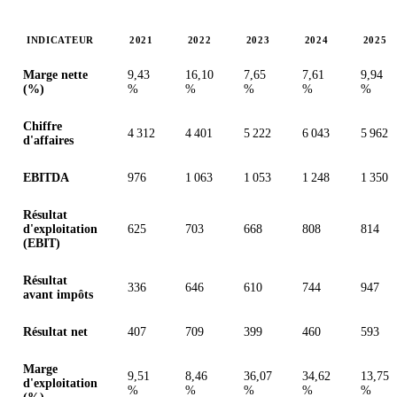
INDICATEUR
2021
2022
2023
2024
2025
Valeurs en millions (euro)
Marge nette
9,43
16,10
7,65
7,61
9,94
(%)
%
%
%
%
%
Chiffre
4 312
4 401
5 222
6 043
5 962
d'affaires
EBITDA
976
1 063
1 053
1 248
1 350
Résultat
d'exploitation
625
703
668
808
814
(EBIT)
Résultat
336
646
610
744
947
avant impôts
Résultat net
407
709
399
460
593
Marge
9,51
8,46
36,07
34,62
13,75
d'exploitation
%
%
%
%
%