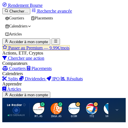
Rendement
Bourse
Recherche avancée
Chercher…
Courtiers
Placements
Calendriers
Articles
Accéder à mon compte
Passer au Premium —
9.99€/mois
Actions, ETF, Cryptos
Chercher une action
Comparateurs
Courtiers
Placements
Calendriers
Splits
Dividendes
IPO
Résultats
Apprendre
Articles
Accéder à mon compte
Le Radar
A
I
Q
T
V
20 SIGNAUX
MT.AS
INGA.AS
QCOM
TTE
VK.PA
ME