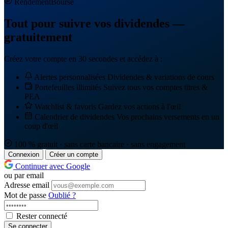
Rendement
Bourse
Tout pour suivre vos dividendes —
gratuitement
Créez votre compte en 30 secondes et accédez à :
Alertes personnalisées
Dividendes & variations de cours
Portefeuilles illimités
Suivez tous vos comptes titres &
PEA
Watchlist & favoris
Gardez vos actions à l'œil
Calendrier de dividendes
Vos prochains versements en un
coup d'œil
100 % gratuit · sans carte bancaire · sans engagement
Connexion
Créer un compte
Continuer avec Google
ou par email
Adresse email
Mot de passe
Oublié ?
Rester connecté
Se connecter