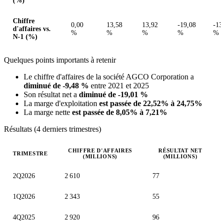
(%)
Chiffre
0,00
13,58
13,92
-19,08
-1
d'affaires vs.
%
%
%
%
%
N-1 (%)
Quelques points importants à retenir
Le chiffre d'affaires de la société AGCO Corporation a
diminué de -9,48 %
entre 2021 et 2025
Son résultat net a
diminué de -19,01 %
La marge d'exploitation
est passée de 22,52% à 24,75%
La marge nette
est passée de 8,05% à 7,21%
Résultats (4 derniers trimestres)
CHIFFRE D'AFFAIRES
RÉSULTAT NET
TRIMESTRE
(MILLIONS)
(MILLIONS)
Valeurs trimestrielles en millions (dollar des États-Unis)
2Q2026
2 610
77
1Q2026
2 343
55
4Q2025
2 920
96