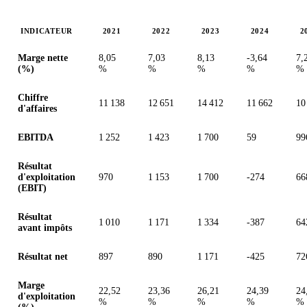
INDICATEUR
2021
2022
2023
2024
2
Valeurs en millions (dollar des États-Unis)
Marge nette
8,05
7,03
8,13
-3,64
7,
(%)
%
%
%
%
%
Chiffre
11 138
12 651
14 412
11 662
10
d'affaires
EBITDA
1 252
1 423
1 700
59
99
Résultat
d'exploitation
970
1 153
1 700
-274
66
(EBIT)
Résultat
1 010
1 171
1 334
-387
64
avant impôts
Résultat net
897
890
1 171
-425
72
Marge
22,52
23,36
26,21
24,39
24
d'exploitation
%
%
%
%
%