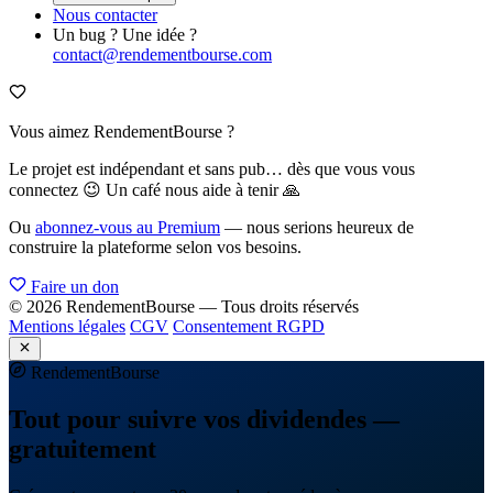
Nous contacter
Un bug ? Une idée ?
contact@rendementbourse.com
Vous aimez RendementBourse ?
Le projet est indépendant et sans pub… dès que vous vous
connectez 😉 Un café nous aide à tenir 🙏
Ou
abonnez-vous au Premium
— nous serions heureux de
construire la plateforme selon vos besoins.
Faire un don
© 2026 RendementBourse — Tous droits réservés
Mentions légales
CGV
Consentement RGPD
Rendement
Bourse
Tout pour suivre vos dividendes —
gratuitement