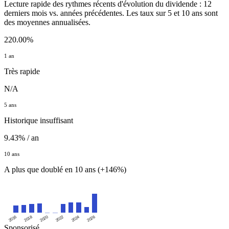
Lecture rapide des rythmes récents d'évolution du dividende : 12
derniers mois vs. années précédentes. Les taux sur 5 et 10 ans sont
des moyennes annualisées.
220.00%
1 an
Très rapide
N/A
5 ans
Historique insuffisant
9.43% / an
10 ans
A plus que doublé en 10 ans (+146%)
2016
2020
2024
2018
2022
2026
Sponsorisé