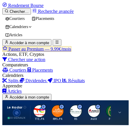
Rendement
Bourse
Recherche avancée
Chercher…
Courtiers
Placements
Calendriers
Articles
Accéder à mon compte
Passer au Premium —
9.99€/mois
Actions, ETF, Cryptos
Chercher une action
Comparateurs
Courtiers
Placements
Calendriers
Splits
Dividendes
IPO
Résultats
Apprendre
Articles
Accéder à mon compte
Le Radar
T
H
R
A
F
20 SIGNAUX
TTE.PA
RMS.PA
RS
AGCO
FCFS
MC