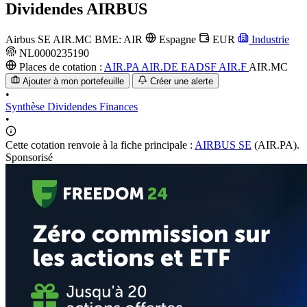
Dividendes
AIRBUS
Airbus SE
AIR.MC
BME: AIR
Espagne
EUR
Industrie
NL0000235190
Places de cotation :
AIR.PA
AIR.DE
EADSF
AIR.F
AIR.MC
Ajouter à mon portefeuille
Créer une alerte
•
Synthèse
Dividendes
Finances
•
Cette cotation renvoie à la fiche principale :
AIRBUS SE
(AIR.PA).
Sponsorisé