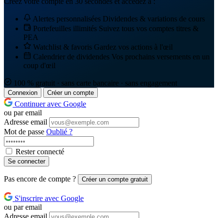
Créez votre compte en 30 secondes et accédez à :
Alertes personnalisées
Dividendes & variations de cours
Portefeuilles illimités
Suivez tous vos comptes titres &
PEA
Watchlist & favoris
Gardez vos actions à l'œil
Calendrier de dividendes
Vos prochains versements en un
coup d'œil
100 % gratuit · sans carte bancaire · sans engagement
Connexion
Créer un compte
Continuer avec Google
ou par email
Adresse email
Mot de passe
Oublié ?
Rester connecté
Se connecter
Pas encore de compte ?
Créer un compte gratuit
S'inscrire avec Google
ou par email
Adresse email