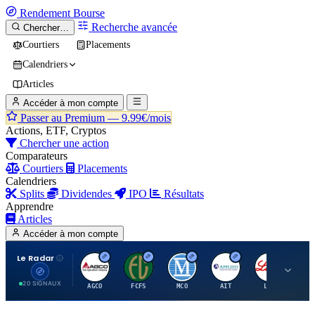
Rendement
Bourse
Recherche avancée
Chercher…
Courtiers
Placements
Calendriers
Articles
Accéder à mon compte
Passer au Premium —
9.99€/mois
Actions, ETF, Cryptos
Chercher une action
Comparateurs
Courtiers
Placements
Calendriers
Splits
Dividendes
IPO
Résultats
Apprendre
Articles
Accéder à mon compte
Le Radar
A
F
M
A
E
20 SIGNAUX
AGCO
FCFS
MCO
AIT
LLY
JA