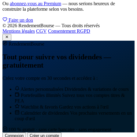
Ou
abonnez-vous au Premium
— nous serions heureux de
construire la plateforme selon vos besoins.
Faire un don
© 2026 RendementBourse — Tous droits réservés
Mentions légales
CGV
Consentement RGPD
Rendement
Bourse
Tout pour suivre vos dividendes —
gratuitement
Créez votre compte en 30 secondes et accédez à :
Alertes personnalisées
Dividendes & variations de cours
Portefeuilles illimités
Suivez tous vos comptes titres &
PEA
Watchlist & favoris
Gardez vos actions à l'œil
Calendrier de dividendes
Vos prochains versements en un
coup d'œil
100 % gratuit · sans carte bancaire · sans engagement
Connexion
Créer un compte