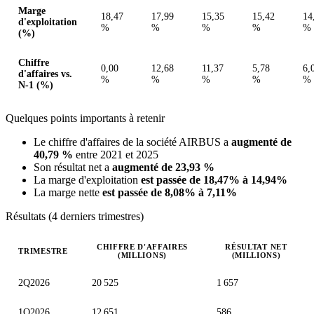
Marge
18,47
17,99
15,35
15,42
14
d'exploitation
%
%
%
%
%
(%)
Chiffre
0,00
12,68
11,37
5,78
6,
d'affaires vs.
%
%
%
%
%
N-1 (%)
Quelques points importants à retenir
Le chiffre d'affaires de la société AIRBUS a
augmenté de
40,79 %
entre 2021 et 2025
Son résultat net a
augmenté de 23,93 %
La marge d'exploitation
est passée de 18,47% à 14,94%
La marge nette
est passée de 8,08% à 7,11%
Résultats (4 derniers trimestres)
CHIFFRE D'AFFAIRES
RÉSULTAT NET
TRIMESTRE
(MILLIONS)
(MILLIONS)
Valeurs trimestrielles en millions (euro)
2Q2026
20 525
1 657
1Q2026
12 651
586