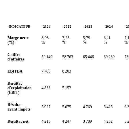
INDICATEUR
2021
2022
2023
2024
2
Valeurs en millions (euro)
Marge nette
8,08
7,23
5,79
6,11
7,
(%)
%
%
%
%
%
Chiffre
52 149
58 763
65 446
69 230
73
d'affaires
EBITDA
7 705
8 203
Résultat
d'exploitation
4 833
5 152
(EBIT)
Résultat
5 027
5 075
4 769
5 425
6 
avant impôts
Résultat net
4 213
4 247
3 789
4 232
5 