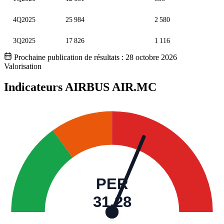
4Q2025
25 984
2 580
3Q2025
17 826
1 116
Prochaine publication de résultats :
28 octobre 2026
Valorisation
Indicateurs AIRBUS
AIR.MC
PER
31,28