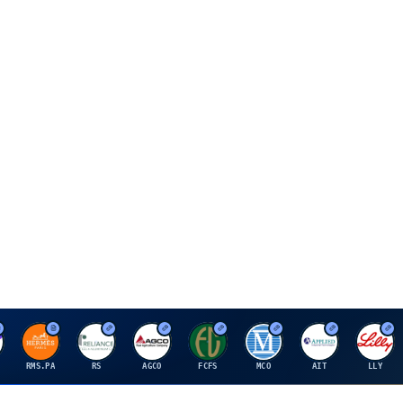
H
R
A
F
M
A
E
RMS.PA
RS
AGCO
FCFS
MCO
AIT
LLY