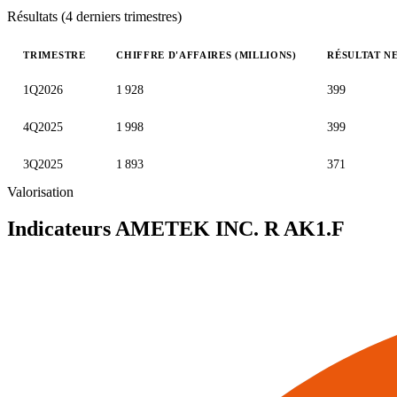
Résultats (4 derniers trimestres)
TRIMESTRE
CHIFFRE D'AFFAIRES (MILLIONS)
RÉSULTAT NE
Valeurs trimestrielles en millions (dollar des États-Unis)
1Q2026
1 928
399
4Q2025
1 998
399
3Q2025
1 893
371
Valorisation
Indicateurs AMETEK INC. R
AK1.F