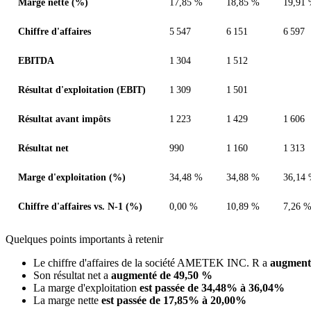
Marge nette (%)
17,85 %
18,85 %
19,91
Chiffre d'affaires
5 547
6 151
6 597
EBITDA
1 304
1 512
Résultat d'exploitation (EBIT)
1 309
1 501
Résultat avant impôts
1 223
1 429
1 606
Résultat net
990
1 160
1 313
Marge d'exploitation (%)
34,48 %
34,88 %
36,14
Chiffre d'affaires vs. N-1 (%)
0,00 %
10,89 %
7,26 
Quelques points importants à retenir
Le chiffre d'affaires de la société AMETEK INC. R a
augment
Son résultat net a
augmenté de 49,50 %
La marge d'exploitation
est passée de 34,48% à 36,04%
La marge nette
est passée de 17,85% à 20,00%