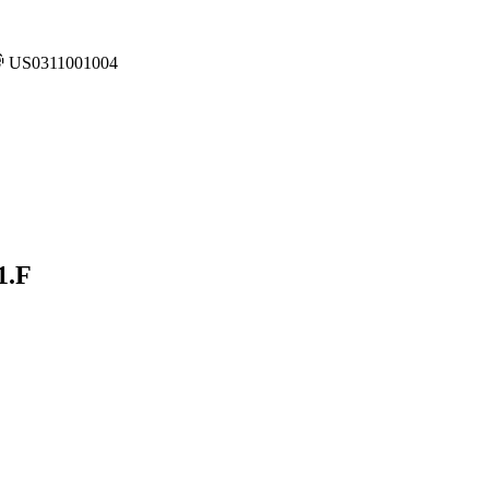
US0311001004
1.F