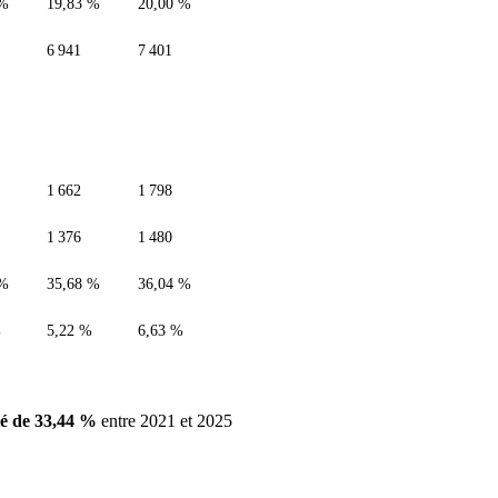
 %
19,83 %
20,00 %
6 941
7 401
1 662
1 798
1 376
1 480
 %
35,68 %
36,04 %
%
5,22 %
6,63 %
é de 33,44 %
entre 2021 et 2025