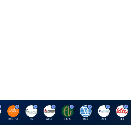
H
R
A
F
M
A
E
RMS.PA
RS
AGCO
FCFS
MCO
AIT
LLY