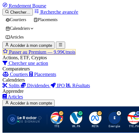
Rendement
Bourse
Recherche avancée
Chercher…
Courtiers
Placements
Calendriers
Articles
Accéder à mon compte
Passer au Premium —
9.99€/mois
Actions, ETF, Cryptos
Chercher une action
Comparateurs
Courtiers
Placements
Calendriers
Splits
Dividendes
IPO
Résultats
Apprendre
Articles
Accéder à mon compte
Le Radar
T
V
M
E
T
20 SIGNAUX
TTE
VK.PA
META
Energie
TTE.PA