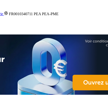
rie
FR0010340711
PEA
PEA-PME