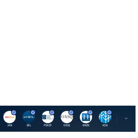
J
J
P
O
H
H
U
JAN
JBL
PSHZF
OXSQ
HRZN
HIW
UMH