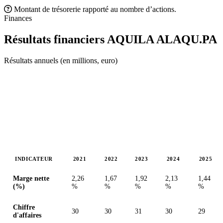
Montant de trésorerie rapporté au nombre d’actions.
Finances
Résultats financiers AQUILA
ALAQU.PA
Résultats annuels (en millions, euro)
INDICATEUR
2021
2022
2023
2024
2025
Valeurs en millions (euro)
Marge nette
2,26
1,67
1,92
2,13
1,44
(%)
%
%
%
%
%
Chiffre
30
30
31
30
29
d'affaires