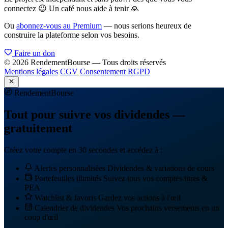
connectez 😉 Un café nous aide à tenir 🙏
Ou
abonnez-vous au Premium
— nous serions heureux de
construire la plateforme selon vos besoins.
Faire un don
© 2026 RendementBourse — Tous droits réservés
Mentions légales
CGV
Consentement RGPD
Rendement
Bourse
Tout pour suivre vos dividendes —
gratuitement
Créez votre compte en 30 secondes et accédez à :
Alertes personnalisées
Dividendes & variations de cours
Portefeuilles illimités
Suivez tous vos comptes titres &
PEA
Watchlist & favoris
Gardez vos actions à l'œil
Calendrier de dividendes
Vos prochains versements en un
coup d'œil