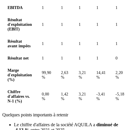
EBITDA
1
1
1
1
1
Résultat
d'exploitation
1
1
1
1
1
(EBIT)
Résultat
1
1
1
1
1
avant impôts
Résultat net
1
1
1
1
0
Marge
99,90
2,63
3,21
14,41
2,20
d'exploitation
%
%
%
%
%
(%)
Chiffre
0,00
1,42
3,21
-3,41
-5,18
d'affaires vs.
%
%
%
%
%
N-1 (%)
Quelques points importants à retenir
Le chiffre d'affaires de la société AQUILA a
diminué de
-4,13 %
entre 2021 et 2025