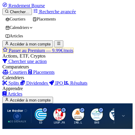
Rendement
Bourse
Recherche avancée
Chercher…
Courtiers
Placements
Calendriers
Articles
Accéder à mon compte
Passer au Premium —
9.99€/mois
Actions, ETF, Cryptos
Chercher une action
Comparateurs
Courtiers
Placements
Calendriers
Splits
Dividendes
IPO
Résultats
Apprendre
Articles
Accéder à mon compte
Le Radar
C
L
I
B
B
20 SIGNAUX
ED
LOUP.PA
IMB.L
BHB
BC
CN