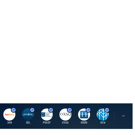
J
J
P
O
H
H
U
JAN
JBL
PSHZF
OXSQ
HRZN
HIW
UMH