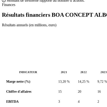
Montant de trésorerie rapporté au nombre d’actions.
Finances
Résultats financiers BOA CONCEPT
ALB
Résultats annuels (en millions, euro)
INDICATEUR
2021
2022
2023
Valeurs en millions (euro)
Marge nette (%)
13,20 %
14,25 %
9,72 
Chiffre d'affaires
15
20
16
EBITDA
3
4
2