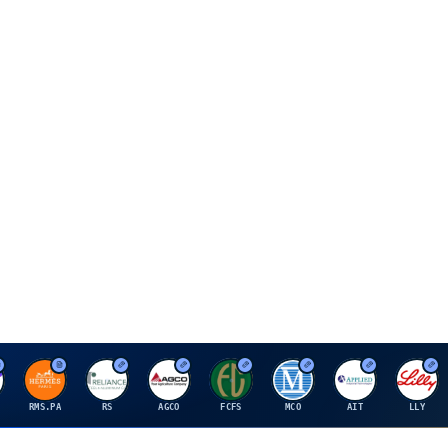
H
R
A
F
M
A
E
RMS.PA
RS
AGCO
FCFS
MCO
AIT
LLY