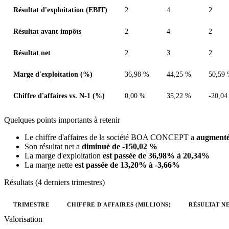
Résultat d'exploitation (EBIT)
2
4
2
Résultat avant impôts
2
4
2
Résultat net
2
3
2
Marge d'exploitation (%)
36,98 %
44,25 %
50,59
Chiffre d'affaires vs. N-1 (%)
0,00 %
35,22 %
-20,04
Quelques points importants à retenir
Le chiffre d'affaires de la société BOA CONCEPT a
augmenté
Son résultat net a
diminué de -150,02 %
La marge d'exploitation
est passée de 36,98% à 20,34%
La marge nette
est passée de 13,20% à -3,66%
Résultats (4 derniers trimestres)
TRIMESTRE
CHIFFRE D'AFFAIRES (MILLIONS)
RÉSULTAT NE
Valeurs trimestrielles en millions (euro)
Valorisation