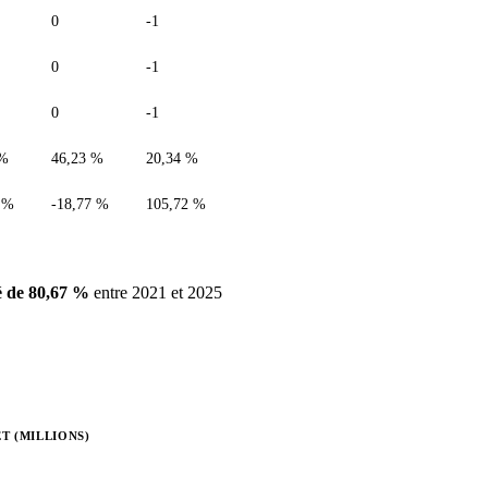
0
-1
0
-1
0
-1
 %
46,23 %
20,34 %
 %
-18,77 %
105,72 %
 de 80,67 %
entre 2021 et 2025
T (MILLIONS)