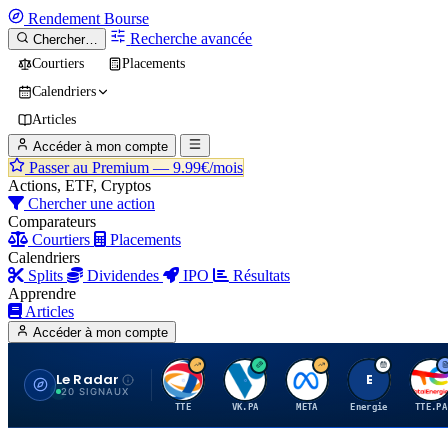
Rendement
Bourse
Recherche avancée
Chercher…
Courtiers
Placements
Calendriers
Articles
Accéder à mon compte
Passer au Premium —
9.99€/mois
Actions, ETF, Cryptos
Chercher une action
Comparateurs
Courtiers
Placements
Calendriers
Splits
Dividendes
IPO
Résultats
Apprendre
Articles
Accéder à mon compte
Le Radar
T
V
M
E
T
20 SIGNAUX
TTE
VK.PA
META
Energie
TTE.PA