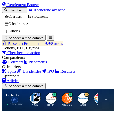
Rendement
Bourse
Recherche avancée
Chercher…
Courtiers
Placements
Calendriers
Articles
Accéder à mon compte
Passer au Premium —
9.99€/mois
Actions, ETF, Cryptos
Chercher une action
Comparateurs
Courtiers
Placements
Calendriers
Splits
Dividendes
IPO
Résultats
Apprendre
Articles
Accéder à mon compte
Le Radar
T
A
I
Q
T
20 SIGNAUX
TTWO
MT.AS
INGA.AS
QCOM
TTE
VK.