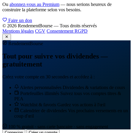
Ou
abonnez-vous au Premium
— nous serions heureux de
construire la plateforme selon vos besoins.
Faire un don
© 2026 RendementBourse — Tous droits réservés
Mentions légales
CGV
Consentement RGPD
Rendement
Bourse
Tout pour suivre vos dividendes —
gratuitement
Créez votre compte en 30 secondes et accédez à :
Alertes personnalisées
Dividendes & variations de cours
Portefeuilles illimités
Suivez tous vos comptes titres &
PEA
Watchlist & favoris
Gardez vos actions à l'œil
Calendrier de dividendes
Vos prochains versements en un
coup d'œil
100 % gratuit · sans carte bancaire · sans engagement
Connexion
Créer un compte