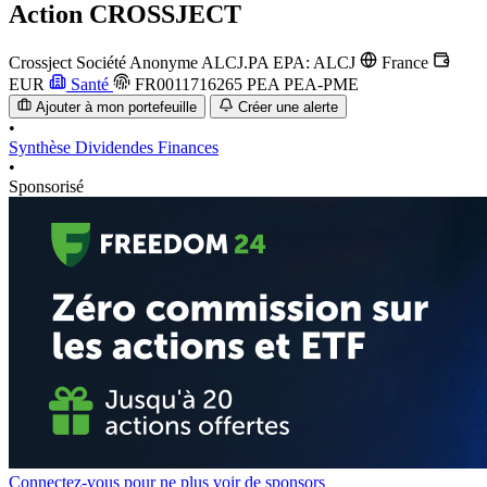
Action
CROSSJECT
Crossject Société Anonyme
ALCJ.PA
EPA: ALCJ
France
EUR
Santé
FR0011716265
PEA
PEA-PME
Ajouter à mon portefeuille
Créer une alerte
•
Synthèse
Dividendes
Finances
•
Sponsorisé
Connectez-vous pour ne plus voir de sponsors