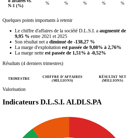
d'affaires vs.
%
%
%
%
%
N-1 (%)
Quelques points importants à retenir
Le chiffre d'affaires de la société D.L.S.I. a
augmenté de
9,95 %
entre 2021 et 2025
Son résultat net a
diminué de -138,27 %
La marge d'exploitation
est passée de 9,08% à 2,76%
La marge nette
est passée de 1,51% à -0,52%
Résultats (4 derniers trimestres)
CHIFFRE D'AFFAIRES
RÉSULTAT NET
TRIMESTRE
(MILLIONS)
(MILLIONS)
Valeurs trimestrielles en millions (euro)
Valorisation
Indicateurs D.L.S.I.
ALDLS.PA