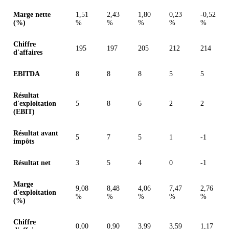
Valeurs en millions (euro)
Marge nette
1,51
2,43
1,80
0,23
-0,52
(%)
%
%
%
%
%
Chiffre
195
197
205
212
214
d'affaires
EBITDA
8
8
8
5
5
Résultat
d'exploitation
5
8
6
2
2
(EBIT)
Résultat avant
5
7
5
1
-1
impôts
Résultat net
3
5
4
0
-1
Marge
9,08
8,48
4,06
7,47
2,76
d'exploitation
%
%
%
%
%
(%)
Chiffre
0,00
0,90
3,99
3,59
1,17