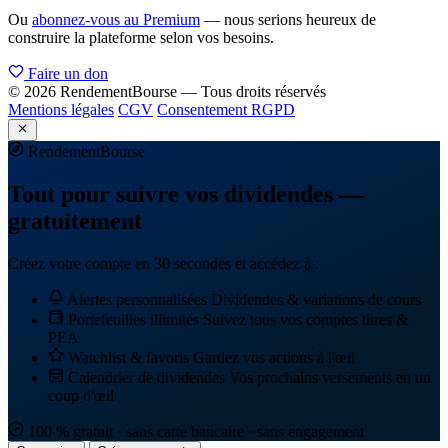
Ou
abonnez-vous au Premium
— nous serions heureux de
construire la plateforme selon vos besoins.
Faire un don
© 2026 RendementBourse — Tous droits réservés
Mentions légales
CGV
Consentement RGPD
Rendement
Bourse
Tout pour suivre vos dividendes —
gratuitement
Créez votre compte en 30 secondes et accédez à :
Alertes personnalisées
Dividendes & variations de cours
Portefeuilles illimités
Suivez tous vos comptes titres &
PEA
Watchlist & favoris
Gardez vos actions à l'œil
Calendrier de dividendes
Vos prochains versements en un
coup d'œil
100 % gratuit · sans carte bancaire · sans engagement