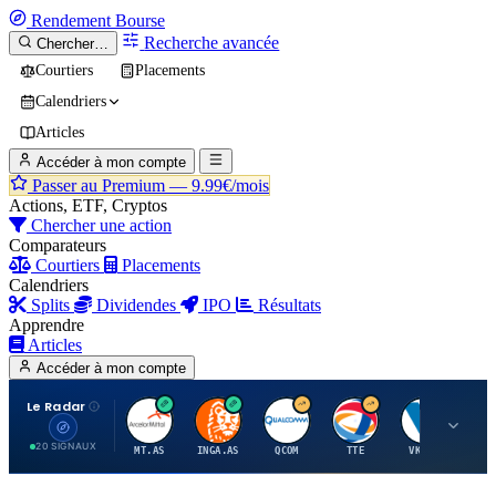
Rendement
Bourse
Recherche avancée
Chercher…
Courtiers
Placements
Calendriers
Articles
Accéder à mon compte
Passer au Premium —
9.99€/mois
Actions, ETF, Cryptos
Chercher une action
Comparateurs
Courtiers
Placements
Calendriers
Splits
Dividendes
IPO
Résultats
Apprendre
Articles
Accéder à mon compte
Le Radar
A
I
Q
T
V
20 SIGNAUX
MT.AS
INGA.AS
QCOM
TTE
VK.PA
ME