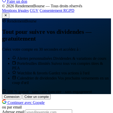
Faire un don
© 2026 RendementBourse — Tous droits réservés
Mentions légales
CGV
Consentement RGPD
Rendement
Bourse
Tout pour suivre vos dividendes —
gratuitement
Créez votre compte en 30 secondes et accédez à :
Alertes personnalisées
Dividendes & variations de cours
Portefeuilles illimités
Suivez tous vos comptes titres &
PEA
Watchlist & favoris
Gardez vos actions à l'œil
Calendrier de dividendes
Vos prochains versements en un
coup d'œil
100 % gratuit · sans carte bancaire · sans engagement
Connexion
Créer un compte
Continuer avec Google
ou par email
Adresse email