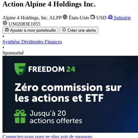
Action
Alpine 4 Holdings Inc.
Alpine 4 Holdings, Inc.
ALPP
États-Unis
USD
Industrie
US02083E1055
Ajouter à mon portefeuille
Créer une alerte
•
Synthèse
Dividendes
Finances
•
Sponsorisé
Connectez-vous pour ne plus voir de sponsors