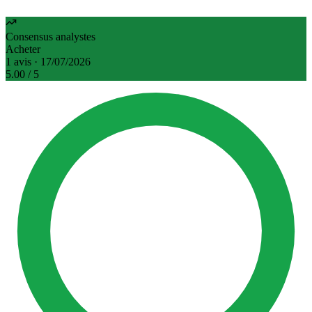
Consensus analystes
Acheter
1 avis · 17/07/2026
5.00
/ 5