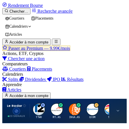
Rendement
Bourse
Recherche avancée
Chercher…
Courtiers
Placements
Calendriers
Articles
Accéder à mon compte
Passer au Premium —
9.99€/mois
Actions, ETF, Cryptos
Chercher une action
Comparateurs
Courtiers
Placements
Calendriers
Splits
Dividendes
IPO
Résultats
Apprendre
Articles
Accéder à mon compte
Le Radar
T
A
I
Q
T
20 SIGNAUX
TTWO
MT.AS
INGA.AS
QCOM
TTE
VK.