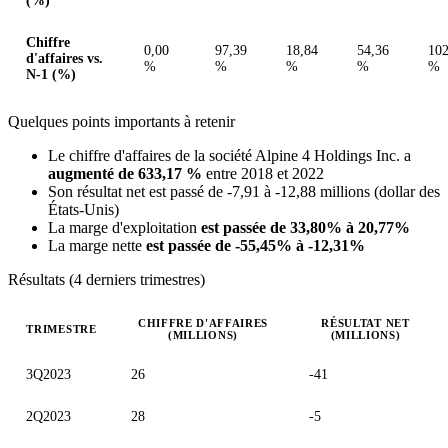
(%)
Chiffre
0,00
97,39
18,84
54,36
102
d'affaires vs.
%
%
%
%
%
N-1 (%)
Quelques points importants à retenir
Le chiffre d'affaires de la société Alpine 4 Holdings Inc. a
augmenté de 633,17 %
entre 2018 et 2022
Son résultat net est passé de -7,91 à -12,88 millions (dollar des
États-Unis)
La marge d'exploitation
est passée de 33,80% à 20,77%
La marge nette
est passée de -55,45% à -12,31%
Résultats (4 derniers trimestres)
CHIFFRE D'AFFAIRES
RÉSULTAT NET
TRIMESTRE
(MILLIONS)
(MILLIONS)
Valeurs trimestrielles en millions (dollar des États-Unis)
3Q2023
26
-41
2Q2023
28
-5