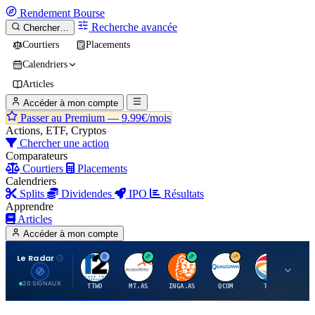
Rendement
Bourse
Recherche avancée
Chercher…
Courtiers
Placements
Calendriers
Articles
Accéder à mon compte
Passer au Premium —
9.99€/mois
Actions, ETF, Cryptos
Chercher une action
Comparateurs
Courtiers
Placements
Calendriers
Splits
Dividendes
IPO
Résultats
Apprendre
Articles
Accéder à mon compte
Le Radar
T
A
I
Q
T
20 SIGNAUX
TTWO
MT.AS
INGA.AS
QCOM
TTE
VK.