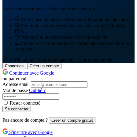
Créez votre compte en 30 secondes et accédez à :
Alertes personnalisées
Dividendes & variations de cours
Portefeuilles illimités
Suivez tous vos comptes titres &
PEA
Watchlist & favoris
Gardez vos actions à l'œil
Calendrier de dividendes
Vos prochains versements en un
coup d'œil
100 % gratuit · sans carte bancaire · sans engagement
Connexion
Créer un compte
Continuer avec Google
ou par email
Adresse email
Mot de passe
Oublié ?
Rester connecté
Se connecter
Pas encore de compte ?
Créer un compte gratuit
S'inscrire avec Google