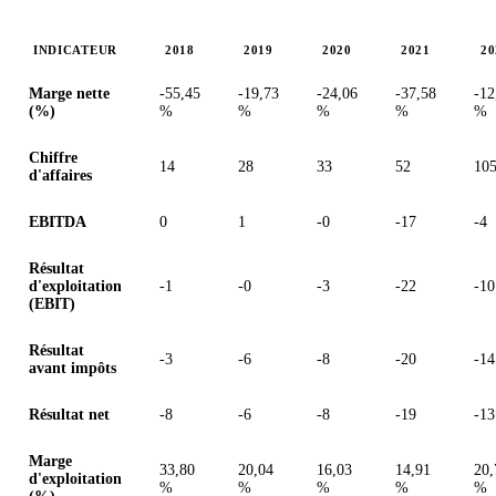
INDICATEUR
2018
2019
2020
2021
20
Valeurs en millions (dollar des États-Unis)
Marge nette
-55,45
-19,73
-24,06
-37,58
-12
(%)
%
%
%
%
%
Chiffre
14
28
33
52
10
d'affaires
EBITDA
0
1
-0
-17
-4
Résultat
d'exploitation
-1
-0
-3
-22
-10
(EBIT)
Résultat
-3
-6
-8
-20
-14
avant impôts
Résultat net
-8
-6
-8
-19
-13
Marge
33,80
20,04
16,03
14,91
20,
d'exploitation
%
%
%
%
%