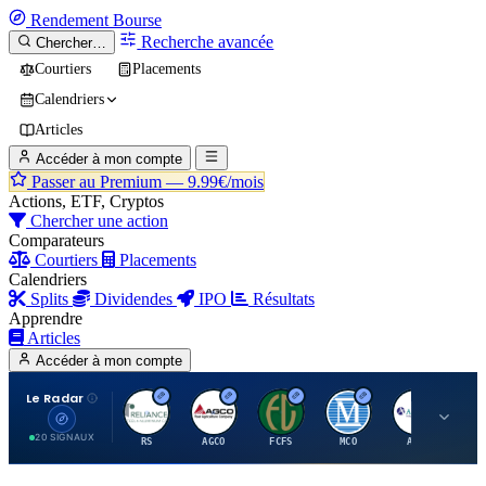
Rendement
Bourse
Recherche avancée
Chercher…
Courtiers
Placements
Calendriers
Articles
Accéder à mon compte
Passer au Premium —
9.99€/mois
Actions, ETF, Cryptos
Chercher une action
Comparateurs
Courtiers
Placements
Calendriers
Splits
Dividendes
IPO
Résultats
Apprendre
Articles
Accéder à mon compte
Le Radar
R
A
F
M
A
20 SIGNAUX
RS
AGCO
FCFS
MCO
AIT
LL