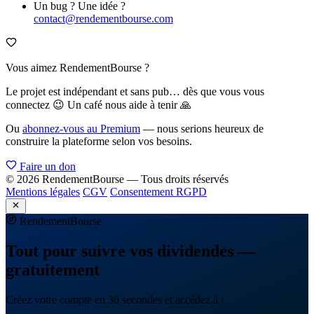
Un bug ? Une idée ?
contact@rendementbourse.com
Vous aimez RendementBourse ?
Le projet est indépendant et sans pub… dès que vous vous
connectez 😉 Un café nous aide à tenir 🙏
Ou
abonnez-vous au Premium
— nous serions heureux de
construire la plateforme selon vos besoins.
Faire un don
© 2026 RendementBourse — Tous droits réservés
Mentions légales
CGV
Consentement RGPD
Rendement
Bourse
Tout pour suivre vos dividendes —
gratuitement
Créez votre compte en 30 secondes et accédez à :