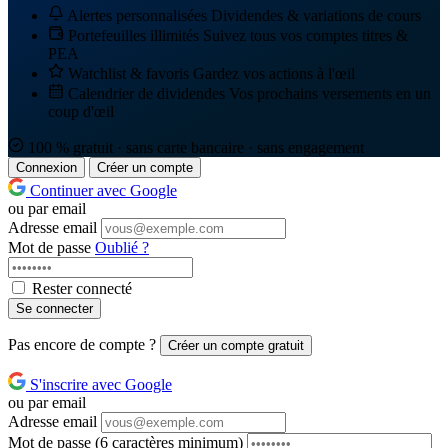
Alertes personnalisées
Dividendes & variations de cours
Portefeuilles illimités
Suivez tous vos comptes titres &
PEA
Watchlist & favoris
Gardez vos actions à l'œil
Calendrier de dividendes
Vos prochains versements en un
coup d'œil
100 % gratuit · sans carte bancaire · sans engagement
Connexion
Créer un compte
Continuer avec Google
ou par email
Adresse email
Mot de passe
Oublié ?
Rester connecté
Se connecter
Pas encore de compte ?
Créer un compte gratuit
S'inscrire avec Google
ou par email
Adresse email
Mot de passe
(6 caractères minimum)