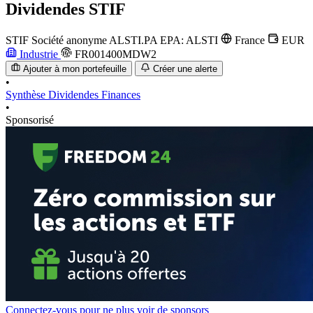
Dividendes
STIF
STIF Société anonyme
ALSTI.PA
EPA: ALSTI
France
EUR
Industrie
FR001400MDW2
Ajouter à mon portefeuille
Créer une alerte
•
Synthèse
Dividendes
Finances
•
Sponsorisé
Connectez-vous pour ne plus voir de sponsors