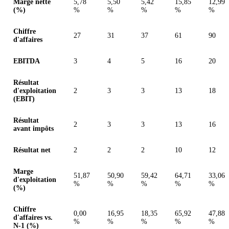
Marge nette
5,78
5,50
5,42
15,85
12,99
(%)
%
%
%
%
%
Chiffre
27
31
37
61
90
d'affaires
EBITDA
3
4
5
16
20
Résultat
d'exploitation
2
3
3
13
18
(EBIT)
Résultat
2
3
3
13
16
avant impôts
Résultat net
2
2
2
10
12
Marge
51,87
50,90
59,42
64,71
33,06
d'exploitation
%
%
%
%
%
(%)
Chiffre
0,00
16,95
18,35
65,92
47,88
d'affaires vs.
%
%
%
%
%
N-1 (%)