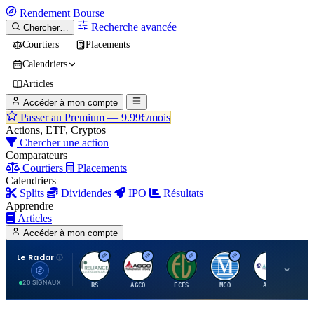
Rendement
Bourse
Recherche avancée
Chercher…
Courtiers
Placements
Calendriers
Articles
Accéder à mon compte
Passer au Premium —
9.99€/mois
Actions, ETF, Cryptos
Chercher une action
Comparateurs
Courtiers
Placements
Calendriers
Splits
Dividendes
IPO
Résultats
Apprendre
Articles
Accéder à mon compte
Le Radar
R
A
F
M
A
20 SIGNAUX
RS
AGCO
FCFS
MCO
AIT
LL