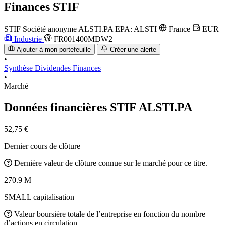
Finances
STIF
STIF Société anonyme
ALSTI.PA
EPA: ALSTI
France
EUR
Industrie
FR001400MDW2
Ajouter à mon portefeuille
Créer une alerte
•
Synthèse
Dividendes
Finances
•
Marché
Données financières STIF
ALSTI.PA
52,75 €
Dernier cours de clôture
Dernière valeur de clôture connue sur le marché pour ce titre.
270.9 M
SMALL capitalisation
Valeur boursière totale de l’entreprise en fonction du nombre
d’actions en circulation.