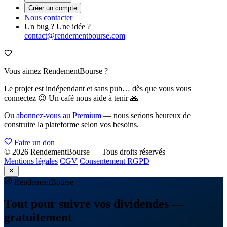
Créer un compte
Nous contacter
Un bug ? Une idée ?
contact@rendementbourse.com
Vous aimez RendementBourse ?
Le projet est indépendant et sans pub… dès que vous vous
connectez 😉 Un café nous aide à tenir 🙏
Ou
abonnez-vous au Premium
— nous serions heureux de
construire la plateforme selon vos besoins.
Faire un don
© 2026 RendementBourse — Tous droits réservés
Mentions légales
CGV
Consentement RGPD
Rendement
Bourse
Tout pour suivre vos dividendes —
gratuitement