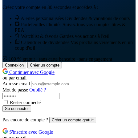
Créez votre compte en 30 secondes et accédez à :
Alertes personnalisées
Dividendes & variations de cours
Portefeuilles illimités
Suivez tous vos comptes titres &
PEA
Watchlist & favoris
Gardez vos actions à l'œil
Calendrier de dividendes
Vos prochains versements en un
coup d'œil
100 % gratuit · sans carte bancaire · sans engagement
Connexion
Créer un compte
Continuer avec Google
ou par email
Adresse email
Mot de passe
Oublié ?
Rester connecté
Se connecter
Pas encore de compte ?
Créer un compte gratuit
S'inscrire avec Google
ou par email