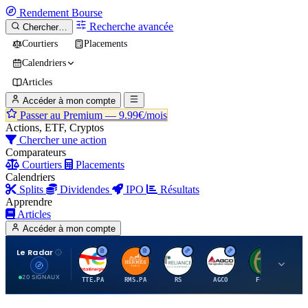
Rendement
Bourse
Recherche avancée
Chercher…
Courtiers
Placements
Calendriers
Articles
Accéder à mon compte
Passer au Premium —
9.99€/mois
Actions, ETF, Cryptos
Chercher une action
Comparateurs
Courtiers
Placements
Calendriers
Splits
Dividendes
IPO
Résultats
Apprendre
Articles
Accéder à mon compte
Le Radar
T
H
R
A
F
20 SIGNAUX
TTE.PA
RMS.PA
RS
AGCO
FCFS
MC