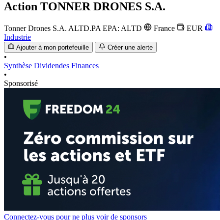
Action
TONNER DRONES S.A.
Tonner Drones S.A.
ALTD.PA
EPA: ALTD
France
EUR
Industrie
Ajouter à mon portefeuille
Créer une alerte
•
Synthèse
Dividendes
Finances
•
Sponsorisé
Connectez-vous pour ne plus voir de sponsors