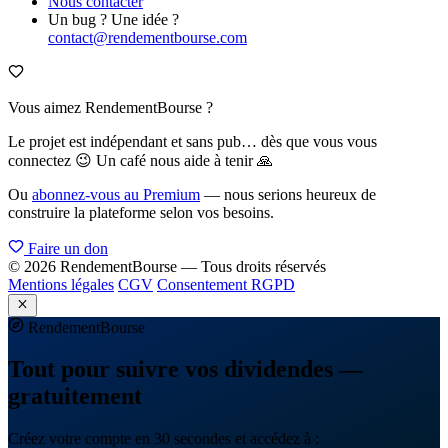
Nous contacter
Un bug ? Une idée ?
contact@rendementbourse.com
Vous aimez RendementBourse ?
Le projet est indépendant et sans pub… dès que vous vous
connectez 😉 Un café nous aide à tenir 🙏
Ou
abonnez-vous au Premium
— nous serions heureux de
construire la plateforme selon vos besoins.
Faire un don
© 2026 RendementBourse — Tous droits réservés
Mentions légales
CGV
Consentement RGPD
Rendement
Bourse
Tout pour suivre vos dividendes —
gratuitement
Créez votre compte en 30 secondes et accédez à :