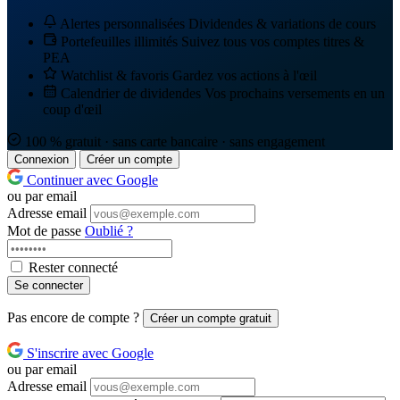
Alertes personnalisées
Dividendes & variations de cours
Portefeuilles illimités
Suivez tous vos comptes titres &
PEA
Watchlist & favoris
Gardez vos actions à l'œil
Calendrier de dividendes
Vos prochains versements en un
coup d'œil
100 % gratuit · sans carte bancaire · sans engagement
Connexion
Créer un compte
Continuer avec Google
ou par email
Adresse email
Mot de passe
Oublié ?
Rester connecté
Se connecter
Pas encore de compte ?
Créer un compte gratuit
S'inscrire avec Google
ou par email
Adresse email