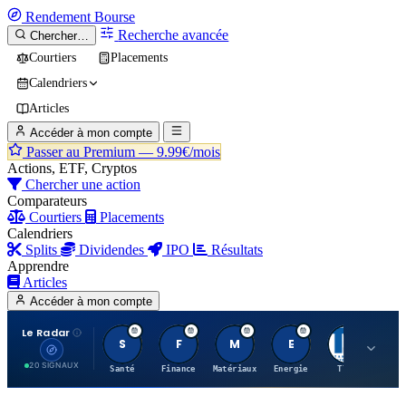
Rendement
Bourse
Recherche avancée
Chercher…
Courtiers
Placements
Calendriers
Articles
Accéder à mon compte
Passer au Premium —
9.99€/mois
Actions, ETF, Cryptos
Chercher une action
Comparateurs
Courtiers
Placements
Calendriers
Splits
Dividendes
IPO
Résultats
Apprendre
Articles
Accéder à mon compte
Le Radar
S
F
M
E
T
20 SIGNAUX
Santé
Finance
Matériaux
Energie
TTWO
MT.