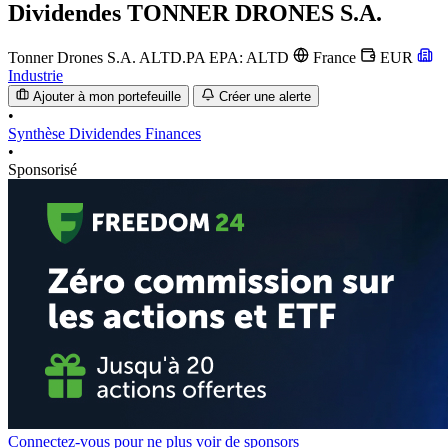
Dividendes
TONNER DRONES S.A.
Tonner Drones S.A.
ALTD.PA
EPA: ALTD
France
EUR
Industrie
Ajouter à mon portefeuille
Créer une alerte
•
Synthèse
Dividendes
Finances
•
Sponsorisé
Connectez-vous pour ne plus voir de sponsors