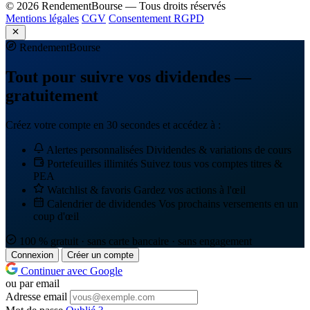
© 2026 RendementBourse — Tous droits réservés
Mentions légales
CGV
Consentement RGPD
Rendement
Bourse
Tout pour suivre vos dividendes —
gratuitement
Créez votre compte en 30 secondes et accédez à :
Alertes personnalisées
Dividendes & variations de cours
Portefeuilles illimités
Suivez tous vos comptes titres &
PEA
Watchlist & favoris
Gardez vos actions à l'œil
Calendrier de dividendes
Vos prochains versements en un
coup d'œil
100 % gratuit · sans carte bancaire · sans engagement
Connexion
Créer un compte
Continuer avec Google
ou par email
Adresse email